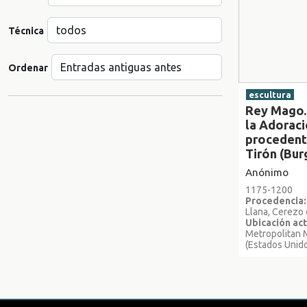
Técnica
Ordenar
escultura
Rey Mago.
la Adorac
procedent
Tirón (Bur
Anónimo
1175-1200
Procedencia:
Llana, Cerezo 
Ubicación act
Metropolitan 
(Estados Unid