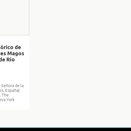
órico de
eyes Magos
de Río
 Señora de la
os, España)
. The
eva York