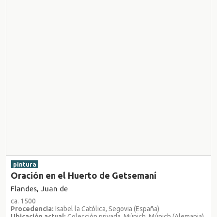
pintura
Oración en el Huerto de Getsemaní
Flandes, Juan de
ca. 1500
Procedencia:
Isabel la Católica, Segovia (España)
Ubicación actual:
Colección privada, Múnich, Múnich (Alemania)