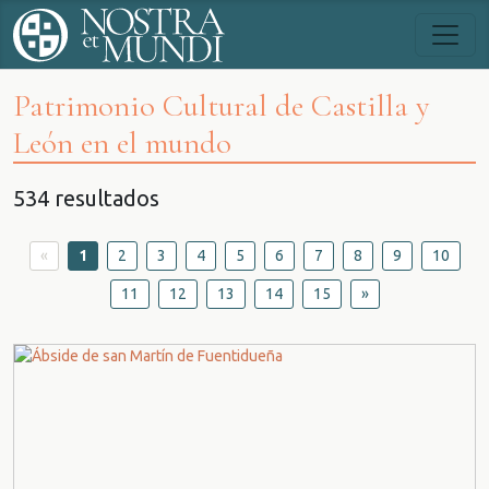
Patrimonio Cultural de Castilla y
León en el mundo
534 resultados
«
1
2
3
4
5
6
7
8
9
10
11
12
13
14
15
»