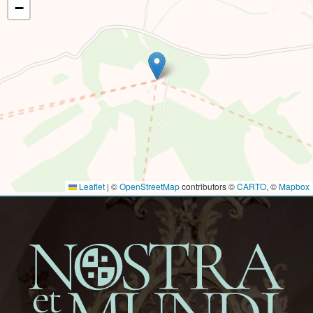
−
Leaflet
|
©
OpenStreetMap
contributors ©
CARTO
, ©
Mapbox