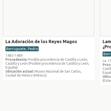
La Adoración de los Reyes Magos
Lam
¿Pr
Berruguete, Pedro
Berr
1485-1489
Procedencia:
Posible procedencia de Castilla y León,
ca. 1
Castilla y León (Posible procedencia de Castilla y León,
Proc
España)
Casti
Ubicación actual:
Museo Nacional de San Carlos,
Espa
Ciudad de México (México)
Ubica
(Esta