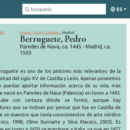
ES
Museo Lázaro Galdiano
, Madrid.
Berruguete, Pedro
Paredes de Nava, ca. 1445 - Madrid, ca.
1503
ruguete es uno de los pintores más relevantes de la
itad del siglo XV de Castilla y León. Apenas poseemos
 puedan aportar información acerca de su vida, más
ue nació en Paredes de Nava (Palencia) en torno a 1445.
abe con certeza dónde se formó, aunque hay
dores que se inclinan por pensar que fue en Castilla de
e un maestro que tenía conocimientos de arte nórdico
roto, 1998; Olmo Iturriarte y Silva Maroto, 2003). Es
ue en torno a 1470 se marchase a Italia, ya que en 1477