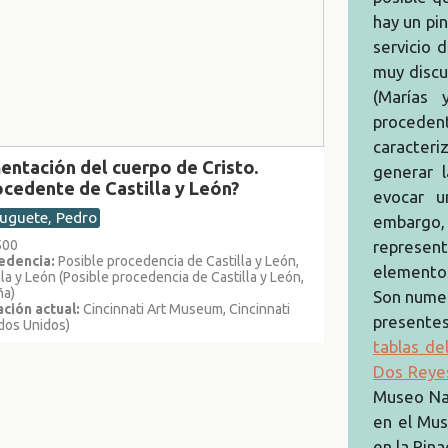
hay un pi
servicio 
muy discu
(Marías 
procede
caracter
entación del cuerpo de Cristo.
generar l
ocedente de Castilla y León?
evocar u
uguete, Pedro
embargo, 
500
represent
edencia:
Posible procedencia de Castilla y León,
elementos
lla y León (Posible procedencia de Castilla y León,
ña)
Son numer
ción actual:
Cincinnati Art Museum, Cincinnati
presentes
dos Unidos)
tablas de
Dos Reye
Museo Nac
en el Mu
en la Pin