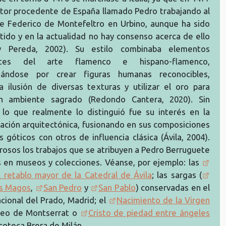
ntor procedente de España llamado Pedro trabajando al
de Federico de Montefeltro en Urbino, aunque ha sido
tido y en la actualidad no hay consenso acerca de ello
y Pereda, 2002). Su estilo combinaba elementos
ntes del arte flamenco e hispano-flamenco,
izándose por crear figuras humanas reconocibles,
a ilusión de diversas texturas y utilizar el oro para
n ambiente sagrado (Redondo Cantera, 2020). Sin
lo que realmente lo distinguió fue su interés en la
ación arquitectónica, fusionando en sus composiciones
 góticos con otros de influencia clásica (Ávila, 2004).
osos los trabajos que se atribuyen a Pedro Berruguete
 en museos y colecciones. Véanse, por ejemplo: las
l retablo mayor de la Catedral de Ávila
; las sargas (
s Magos
,
San Pedro
y
San Pablo
) conservadas en el
ional del Prado, Madrid; el
Nacimiento de la Virgen
seo de Montserrat o
Cristo de piedad entre ángeles
acoteca Brera de Milán.