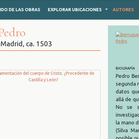
IDO
DE LAS OBRAS
EXPLORAR
UBICACIONES
AUTORES
 Pedro
 Madrid, ca. 1503
BIOGRAFÍA
Pedro Ber
segunda m
datos que
allá de q
No se s
investiga
la mano d
(Silva Ma
posible q