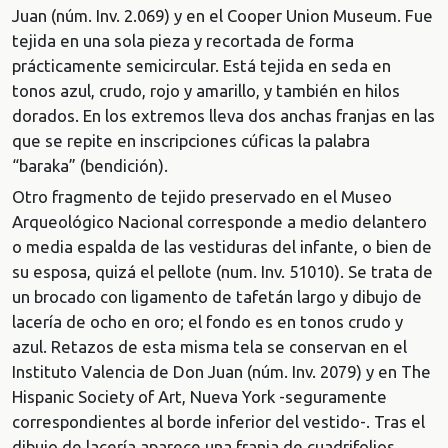
Juan (núm. Inv. 2.069) y en el Cooper Union Museum. Fue
tejida en una sola pieza y recortada de forma
prácticamente semicircular. Está tejida en seda en
tonos azul, crudo, rojo y amarillo, y también en hilos
dorados. En los extremos lleva dos anchas franjas en las
que se repite en inscripciones cúficas la palabra
“baraka” (bendición).
Otro fragmento de tejido preservado en el Museo
Arqueológico Nacional corresponde a medio delantero
o media espalda de las vestiduras del infante, o bien de
su esposa, quizá el pellote (num. Inv. 51010). Se trata de
un brocado con ligamento de tafetán largo y dibujo de
lacería de ocho en oro; el fondo es en tonos crudo y
azul. Retazos de esta misma tela se conservan en el
Instituto Valencia de Don Juan (núm. Inv. 2079) y en The
Hispanic Society of Art, Nueva York -seguramente
correspondientes al borde inferior del vestido-. Tras el
dibujo de lacería aparece una franja de cuadrifolios,