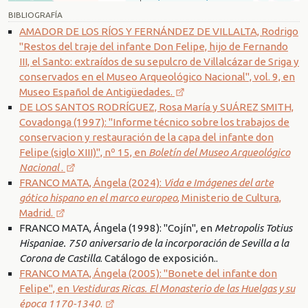
BIBLIOGRAFÍA
AMADOR DE LOS RÍOS Y FERNÁNDEZ DE VILLALTA, Rodrigo
"Restos del traje del infante Don Felipe, hijo de Fernando
III, el Santo: extraídos de su sepulcro de Villalcázar de Sriga y
conservados en el Museo Arqueológico Nacional", vol. 9, en
Museo Español de Antigüedades.
DE LOS SANTOS RODRÍGUEZ, Rosa María y SUÁREZ SMITH,
Covadonga (1997): "Informe técnico sobre los trabajos de
conservacion y restauración de la capa del infante don
Felipe (siglo XIII)", nº 15, en
Boletín del Museo Arqueológico
Nacional
.
FRANCO MATA, Ángela (2024):
Vida e Imágenes del arte
gótico hispano en el marco europeo
, Ministerio de Cultura,
Madrid.
FRANCO MATA, Ángela (1998): "Cojín", en
Metropolis Totius
Hispaniae. 750 aniversario de la incorporación de Sevilla a la
Corona de Castilla
. Catálogo de exposición..
FRANCO MATA, Ángela (2005): "Bonete del infante don
Felipe", en
Vestiduras Ricas. El Monasterio de las Huelgas y su
época 1170-1340
.