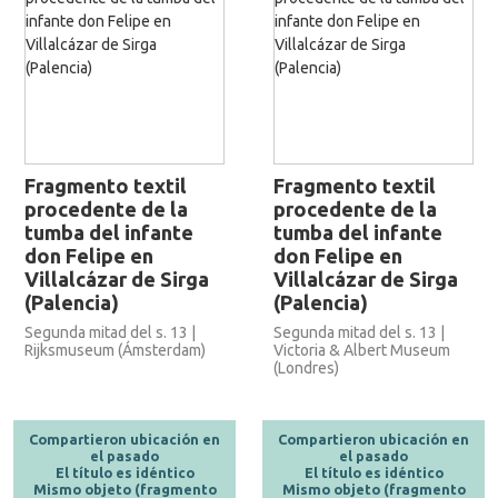
Fragmento textil
Fragmento textil
procedente de la
procedente de la
tumba del infante
tumba del infante
don Felipe en
don Felipe en
Villalcázar de Sirga
Villalcázar de Sirga
(Palencia)
(Palencia)
Segunda mitad del s. 13 |
Segunda mitad del s. 13 |
Rijksmuseum (Ámsterdam)
Victoria & Albert Museum
(Londres)
Compartieron ubicación en
Compartieron ubicación en
el pasado
el pasado
El título es idéntico
El título es idéntico
Mismo objeto (fragmento
Mismo objeto (fragmento