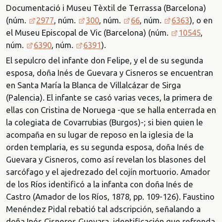
Documentació i Museu Tèxtil de Terrassa (Barcelona)
(núm.
2977
, núm.
300
, núm.
66
, núm.
6363
), o en
el Museu Episcopal de Vic (Barcelona) (núm.
10545
,
núm.
6390
, núm.
6391
).
El sepulcro del infante don Felipe, y el de su segunda
esposa, doña Inés de Guevara y Cisneros se encuentran
en Santa María la Blanca de Villalcázar de Sirga
(Palencia). El infante se casó varias veces, la primera de
ellas con Cristina de Noruega -que se halla enterrada en
la colegiata de Covarrubias (Burgos)-; si bien quien le
acompaña en su lugar de reposo en la iglesia de la
orden templaria, es su segunda esposa, doña Inés de
Guevara y Cisneros, como así revelan los blasones del
sarcófago y el ajedrezado del cojín mortuorio. Amador
de los Ríos identificó a la infanta con doña Inés de
Castro (Amador de los Ríos, 1878, pp. 109-126). Faustino
Menéndez Pidal rebatió tal adscripción, señalando a
doña Inés Cisneros Guevara, identificación que refrenda