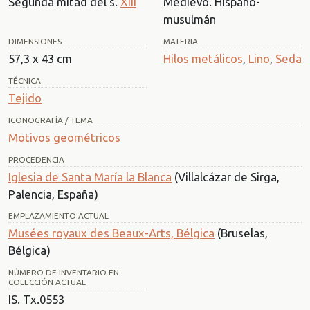
Segunda mitad del s.
XIII
Medievo. Hispano-
musulmán
DIMENSIONES
MATERIA
57,3 x 43 cm
Hilos metálicos
,
Lino
,
Seda
TÉCNICA
Tejido
ICONOGRAFÍA / TEMA
Motivos geométricos
PROCEDENCIA
Iglesia de Santa María la Blanca
(Villalcázar de Sirga,
Palencia, España)
EMPLAZAMIENTO ACTUAL
Musées royaux des Beaux-Arts, Bélgica
(Bruselas,
Bélgica)
NÚMERO DE INVENTARIO EN
COLECCIÓN ACTUAL
IS. Tx.0553