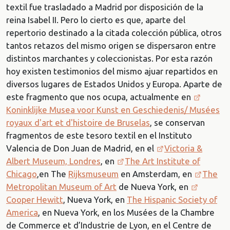
textil fue trasladado a Madrid por disposición de la
reina Isabel II. Pero lo cierto es que, aparte del
repertorio destinado a la citada colección pública, otros
tantos retazos del mismo origen se dispersaron entre
distintos marchantes y coleccionistas. Por esta razón
hoy existen testimonios del mismo ajuar repartidos en
diversos lugares de Estados Unidos y Europa. Aparte de
este fragmento que nos ocupa, actualmente en
Koninklijke Musea voor Kunst en Geschiedenis/ Musées
royaux d'art et d'histoire de Bruselas
, se conservan
fragmentos de este tesoro textil en el Instituto
Valencia de Don Juan de Madrid, en el
Victoria &
Albert Museum, Londres
, en
The Art Institute of
Chicago
,en The
Rijksmuseum
en Amsterdam, en
The
Metropolitan Museum of Art
de Nueva York, en
Cooper Hewitt
, Nueva York, en
The Hispanic Society of
America
, en Nueva York, en los Musées de la Chambre
de Commerce et d’Industrie de Lyon, en el Centre de