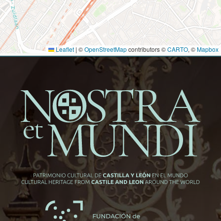
Leaflet
|
©
OpenStreetMap
contributors ©
CARTO
, ©
Mapbox