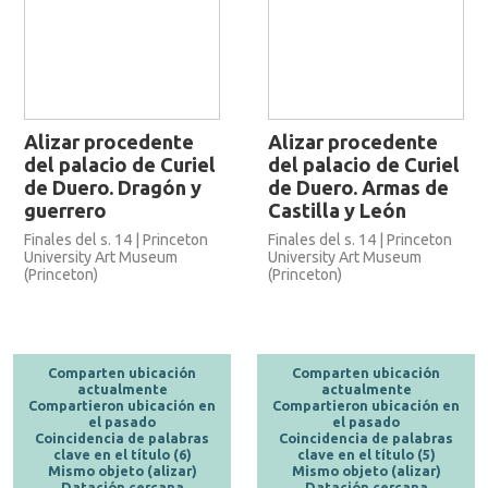
Alizar procedente
Alizar procedente
del palacio de Curiel
del palacio de Curiel
de Duero. Dragón y
de Duero. Armas de
guerrero
Castilla y León
Finales del s. 14 | Princeton
Finales del s. 14 | Princeton
University Art Museum
University Art Museum
(Princeton)
(Princeton)
Comparten ubicación
Comparten ubicación
actualmente
actualmente
Compartieron ubicación en
Compartieron ubicación en
el pasado
el pasado
Coincidencia de palabras
Coincidencia de palabras
clave en el título (6)
clave en el título (5)
Mismo objeto (alizar)
Mismo objeto (alizar)
Datación cercana
Datación cercana