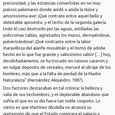
preciosidad, y las estancias convertidas en no muy
pulcros palomares donde anidó o anida la dulce y
amorosísima ave! ¡Qué contrate entre aquel bello y
deleitable aposento, y el techo de la segunda galería
todo él casi destruido por las aguas, astilladas las
polícromas tablas, agrietados los muros, derruyéndose,
pulverizándose! ¡Qué contraste entre la labor
maravillosa del alarife musulmán y el horno de adobe
hecho en lo que fue grande y valiosísimo salón! […] hoy,
desdichadamente, se ha trocado en ruinoso caserón y
en vulgar depósito de cereales, merced al ultraje de los
hombres, más que a la falta de piedad de la Madre
Naturaleza” (Hernández Alejandro, 1907).
Dos factores destacaban en tal crónica: la belleza y
valía de sus techumbres, y el deplorable abandono que
sufría el que en su día fuera tan noble conjunto. Lo
cierto es que Martínez Alcubilla no alcanzó su
pretensión de que el Estado comprara el palacio y