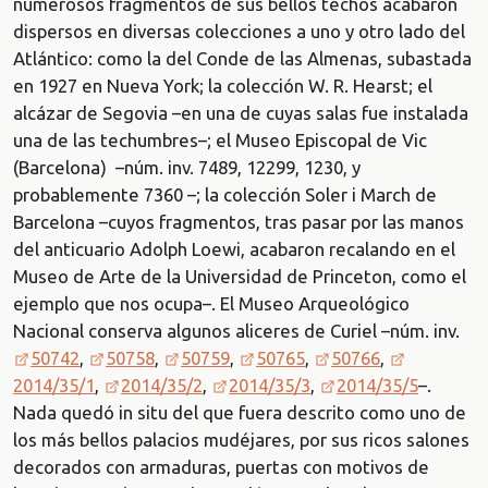
numerosos fragmentos de sus bellos techos acabaron
dispersos en diversas colecciones a uno y otro lado del
Atlántico: como la del Conde de las Almenas, subastada
en 1927 en Nueva York; la colección W. R. Hearst; el
alcázar de Segovia –en una de cuyas salas fue instalada
una de las techumbres–; el Museo Episcopal de Vic
(Barcelona) –núm. inv. 7489, 12299, 1230, y
probablemente 7360 –; la colección Soler i March de
Barcelona –cuyos fragmentos, tras pasar por las manos
del anticuario Adolph Loewi, acabaron recalando en el
Museo de Arte de la Universidad de Princeton, como el
ejemplo que nos ocupa–. El Museo Arqueológico
Nacional conserva algunos aliceres de Curiel –núm. inv.
50742
,
50758
,
50759
,
50765
,
50766
,
2014/35/1
,
2014/35/2
,
2014/35/3
,
2014/35/5
–.
Nada quedó in situ del que fuera descrito como uno de
los más bellos palacios mudéjares, por sus ricos salones
decorados con armaduras, puertas con motivos de