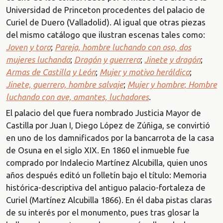
Universidad de Princeton procedentes del palacio de
Curiel de Duero (Valladolid). Al igual que otras piezas
del mismo catálogo que ilustran escenas tales como:
Joven y toro
;
Pareja, hombre luchando con oso, dos
mujeres luchando
;
Dragón y guerrero
;
Jinete y dragón
;
Armas de Castilla y León
;
Mujer y motivo heráldico
;
Jinete, guerrero, hombre salvaje
;
Mujer y hombre
;
Hombre
luchando con ave, amantes, luchadores
.
El palacio del que fuera nombrado Justicia Mayor de
Castilla por Juan I, Diego López de Zúñiga, se convirtió
en uno de los damnificados por la bancarrota de la casa
de Osuna en el siglo XIX. En 1860 el inmueble fue
comprado por Indalecio Martínez Alcubilla, quien unos
años después editó un folletín bajo el título: Memoria
histórica-descriptiva del antiguo palacio-fortaleza de
Curiel (Martínez Alcubilla 1866). En él daba pistas claras
de su interés por el monumento, pues tras glosar la