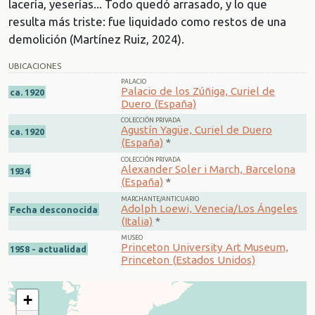
lacería, yeserías... Todo quedó arrasado, y lo que
resulta más triste: fue liquidado como restos de una
demolición (Martínez Ruiz, 2024).
UBICACIONES
PALACIO
Palacio de los Zúñiga, Curiel de
ca. 1920
Duero (España)
COLECCIÓN PRIVADA
Agustín Yagüe, Curiel de Duero
ca. 1920
(España)
*
COLECCIÓN PRIVADA
Alexander Soler i March, Barcelona
1934
(España)
*
MARCHANTE/ANTICUARIO
Adolph Loewi, Venecia/Los Ángeles
Fecha desconocida
(Italia)
*
MUSEO
Princeton University Art Museum,
1958 - actualidad
Princeton (Estados Unidos)
+