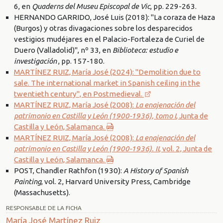
6, en
Quaderns del Museu Episcopal de Vic
, pp. 229-263.
HERNANDO GARRIDO, José Luis (2018): "La coraza de Haza
(Burgos) y otras divagaciones sobre los desparecidos
vestigios mudéjares en el Palacio-Fortaleza de Curiel de
Duero (Valladolid)", nº 33, en
Biblioteca: estudio e
investigación
, pp. 157-180.
MARTÍNEZ RUIZ, María José (2024): "Demolition due to
sale. The international market in Spanish ceiling in the
twentieth century", en Postmedieval.
MARTÍNEZ RUIZ, María José (2008):
La enajenación del
patrimonio en Castilla y León (1900-1936), tomo I
, Junta de
Castilla y León, Salamanca.
MARTÍNEZ RUIZ, María José (2008):
La enajenación del
patrimonio en Castilla y León (1900-1936). II
, vol. 2, Junta de
Castilla y León, Salamanca.
POST, Chandler Rathfon (1930):
A History of Spanish
Painting
, vol. 2, Harvard University Press, Cambridge
(Massachusetts).
RESPONSABLE DE LA FICHA
María José Martínez Ruiz