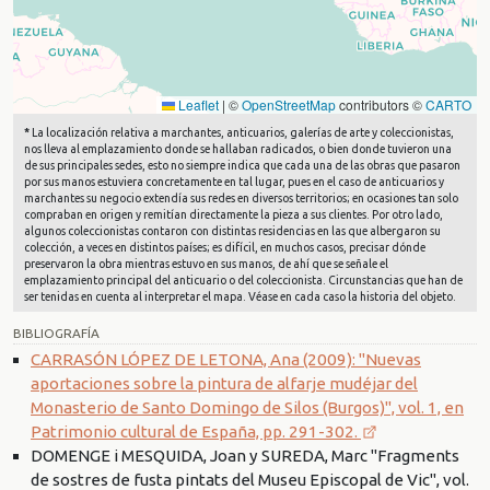
Leaflet
|
©
OpenStreetMap
contributors ©
CARTO
*
La localización relativa a marchantes, anticuarios, galerías de arte y coleccionistas,
nos lleva al emplazamiento donde se hallaban radicados, o bien donde tuvieron una
de sus principales sedes, esto no siempre indica que cada una de las obras que pasaron
por sus manos estuviera concretamente en tal lugar, pues en el caso de anticuarios y
marchantes su negocio extendía sus redes en diversos territorios; en ocasiones tan solo
compraban en origen y remitían directamente la pieza a sus clientes. Por otro lado,
algunos coleccionistas contaron con distintas residencias en las que albergaron su
colección, a veces en distintos países; es difícil, en muchos casos, precisar dónde
preservaron la obra mientras estuvo en sus manos, de ahí que se señale el
emplazamiento principal del anticuario o del coleccionista. Circunstancias que han de
ser tenidas en cuenta al interpretar el mapa. Véase en cada caso la historia del objeto.
BIBLIOGRAFÍA
CARRASÓN LÓPEZ DE LETONA, Ana (2009): "Nuevas
aportaciones sobre la pintura de alfarje mudéjar del
Monasterio de Santo Domingo de Silos (Burgos)", vol. 1, en
Patrimonio cultural de España, pp. 291-302.
DOMENGE i MESQUIDA, Joan y SUREDA, Marc "Fragments
de sostres de fusta pintats del Museu Episcopal de Vic", vol.