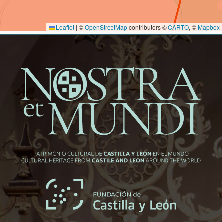
Leaflet
|
©
OpenStreetMap
contributors ©
CARTO
, ©
Mapbox