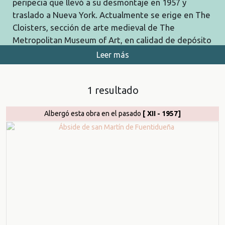
peripecia que llevó a su desmontaje en 1957 y
traslado a Nueva York. Actualmente se erige en The
Cloisters, sección de arte medieval de The
Metropolitan Museum of Art, en calidad de depósito
temporal e indefinido. Véanse los detalles de esta
Leer más
singular historia:
Ábside de San Martín de
Fuentidueña
.
1 resultado
BIBLIOGRAFÍA
MERINO DE CÁCERES, José Miguel y MARTÍNEZ RUIZ,
Albergó esta obra en el pasado
[ XII - 1957]
María José (2023):
De Fuentidueña a Manhattan.
Patrimonio y diplomacia en España (1952-1961)
, Cátedra,
Madrid.
RODRÍGUEZ MONTAÑÉS, José Manuel (2007):
"Fuentidueña. Iglesia de San Martín", vol. 2, en
Enciclopedia del Románico en Castilla y León. Segovia,
Fundación Santa María la Real, Aguilar de Campoo
(Palencia).