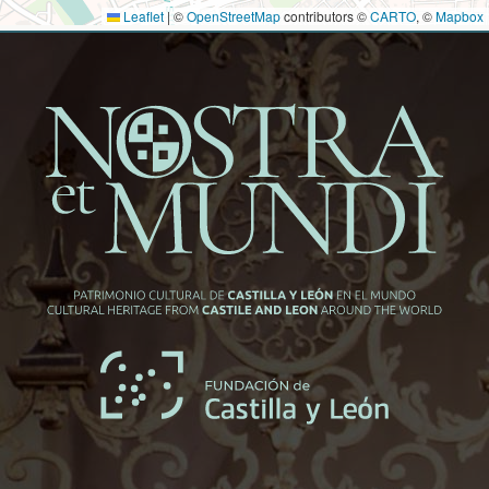
Leaflet
|
©
OpenStreetMap
contributors ©
CARTO
, ©
Mapbox