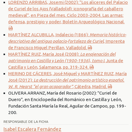
LORENZO ARRIBAS, Josemi (2002): "Los aliceres del Palacio
de Curiel de los Ajos (Valladolid): iconografía del caballero
medieval", en Pieza del mes. Ciclo 2003-2004. Las armas:
defensa, prestigio y poder, Boletín Arqueológico Nacional.
MARTÍNEZ ALCUBILLA, Indalecio (1866):
Memoria histórico-
descriptiva del antiguo palacio-fortaleza de Curiel
, Imprenta
de Francisco Miguel Perillan, Valladolid.
MARTÍNEZ RUIZ, María José (2008):
La enajenación del
patrimonio en Castilla y León (1900-1936), tomo I
, Junta de
Castilla y León, Salamanca, pp. 319-324.
MERINO DE CÁCERES, José Miguel y MARTÍNEZ RUIZ, María
José (2012):
La destrucción del patrimonio artístico español.
W. R. Hearst “el gran acaparador"
, Cátedra, Madrid.
OLIVERA ARRANZ, María del Rosario (2002): "Curiel de
Duero", en Enciclopedia del Románico en Castilla y León,
Fundación Santa María la Real, Aguilar de Campoo, pp. 199-
200.
RESPONSABLE DE LA FICHA
Isabel Escalera Fernández