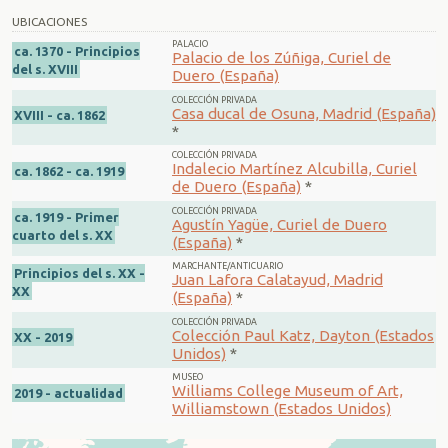
UBICACIONES
PALACIO
ca. 1370 - Principios
Palacio de los Zúñiga, Curiel de
del s. XVIII
Duero (España)
COLECCIÓN PRIVADA
Casa ducal de Osuna, Madrid (España)
XVIII - ca. 1862
*
COLECCIÓN PRIVADA
Indalecio Martínez Alcubilla, Curiel
ca. 1862 - ca. 1919
de Duero (España)
*
COLECCIÓN PRIVADA
ca. 1919 - Primer
Agustín Yagüe, Curiel de Duero
cuarto del s. XX
(España)
*
MARCHANTE/ANTICUARIO
Principios del s. XX -
Juan Lafora Calatayud, Madrid
XX
(España)
*
COLECCIÓN PRIVADA
Colección Paul Katz, Dayton (Estados
XX - 2019
Unidos)
*
MUSEO
Williams College Museum of Art,
2019 - actualidad
Williamstown (Estados Unidos)