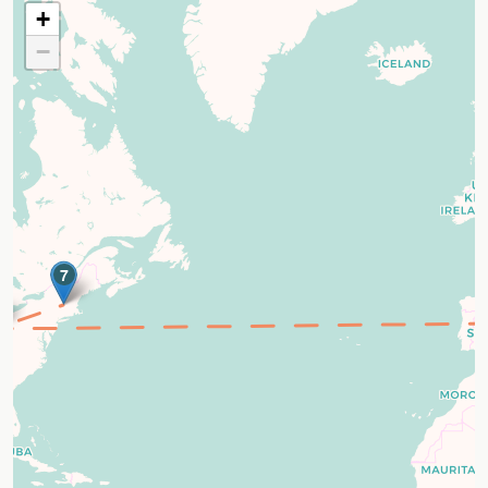
+
−
7