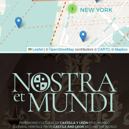
3
Leaflet
|
©
OpenStreetMap
contributors ©
CARTO
, ©
Mapbox