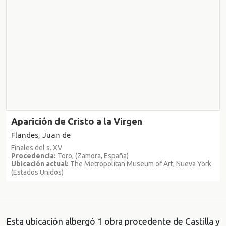
del coleccionismo y de las antigüedades. memorias de la
vida de un coleccionista
, Ayuntamiento de Barcelona,
Barcelona, pp. 52-53.
MERINO DE CÁCERES, José Miguel y MARTÍNEZ RUIZ,
María José (2012):
La destrucción del patrimonio artístico
español. W. R. Hearst “el gran acaparador"
, Cátedra,
Madrid, pp. 229-230.
VIGNON, Charlotte (2019):
Duveen Brothers and the
Market for Decorative Arts, 1880-1940
, The Frick
Collection in association with D. Giles Ltd., Nueva York,
Aparición de Cristo a la Virgen
pp. 172-179.
Flandes, Juan de
Finales del s. XV
Procedencia:
Toro, (Zamora, España)
Ubicación actual:
The Metropolitan Museum of Art, Nueva York
(Estados Unidos)
Esta ubicación albergó 1 obra procedente de Castilla y