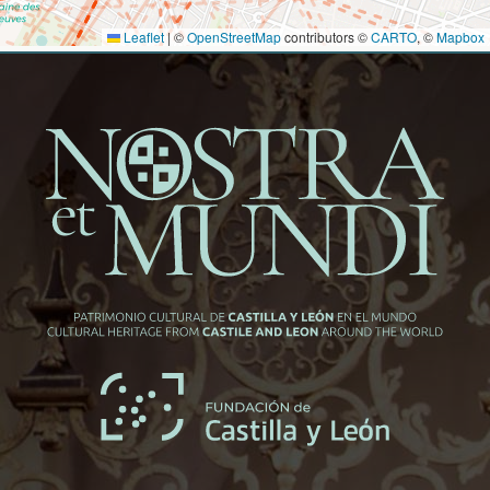
Leaflet
|
©
OpenStreetMap
contributors ©
CARTO
, ©
Mapbox