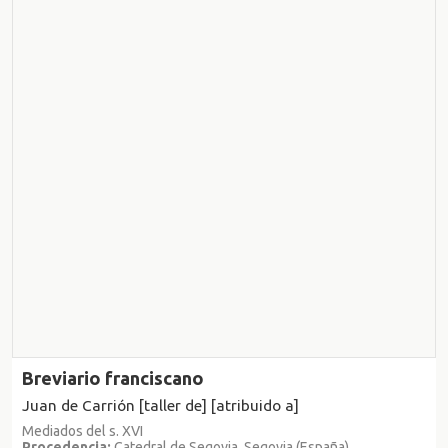
Breviario franciscano
Juan de Carrión [taller de] [atribuido a]
Mediados del s. XVI
Procedencia:
Catedral de Segovia, Segovia (España)