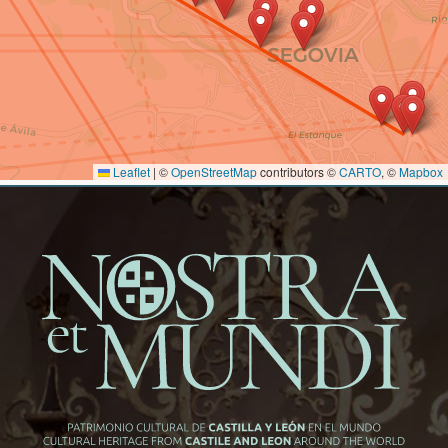
Leaflet
|
©
OpenStreetMap
contributors ©
CARTO
, ©
Mapbox