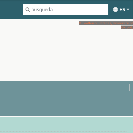
ES
© Bodleian Libraries, University of
Oxford.