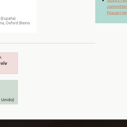
SILVESTRI,
committenza
Foscari Ve
 (España)
na, Oxford (Reino
A
viv
 Unido)