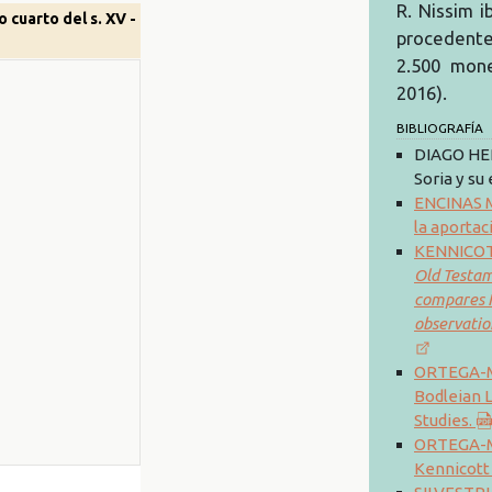
R. Nissim i
o cuarto del s. XV -
procedente
2.500 mone
2016).
BIBLIOGRAFÍA
DIAGO HER
Soria y su
ENCINAS M
la aportac
KENNICOTT
Old Testame
compares I
observatio
ORTEGA-MO
Bodleian L
Studies.
ORTEGA-MO
Kennicott 