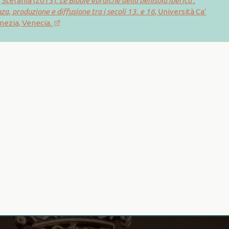
 Stefania (2013):
Le Bibbie ebraiche della penisola iberica :
, produzione e diffusione tra i secoli 13. e 16
, Università Ca’
nezia, Venecia.