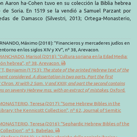
bn Aaron ha-Cohen tuvo en su colección la Biblia hebrea
 de Soria. En 1519 se la vendió a Samuel Parzant por
das de Damasco (Silvestri, 2013; Ortega-Monasterio,
NANDO, Máximo (2018): "Financieros y mercaderes judíos en
 entorno en los siglos XIV y XV", nº 38, Arevacon.
ANCHADO, Marisol (2018): "Cultura soriana en la Edad Media:
ión hebrea", nº 38, Arevacon.
, Benjamin (1753):
The state of the printed Hebrew text of the
nt considered. A dissertation in two parts. Part the first
 Chron. XI with 2 Sam. V and XXIII; and part the second contains
ns on seventy Hebrew mss. with an extract of mistakes
, Oxford.
NASTERIO, Teresa (2017): "Some Hebrew Bibles in the
ibrary: the Kennicott Collection", nº 62, Journal of Semitic
NASTERIO, Teresa (2016): "Sephardic Hebrew Bibles of the
Collection", nº 5, Babelao.