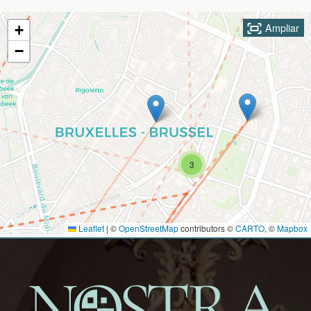
Ampliar
+
−
3
Leaflet
|
©
OpenStreetMap
contributors ©
CARTO
, ©
Mapbox