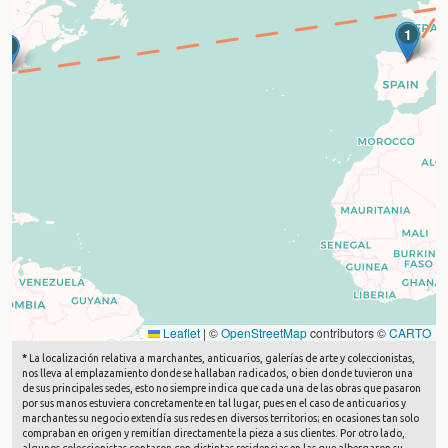
1
4
Leaflet
|
©
OpenStreetMap
contributors ©
CARTO
*
La localización relativa a marchantes, anticuarios, galerías de arte y coleccionistas,
nos lleva al emplazamiento donde se hallaban radicados, o bien donde tuvieron una
de sus principales sedes, esto no siempre indica que cada una de las obras que pasaron
por sus manos estuviera concretamente en tal lugar, pues en el caso de anticuarios y
marchantes su negocio extendía sus redes en diversos territorios; en ocasiones tan solo
compraban en origen y remitían directamente la pieza a sus clientes. Por otro lado,
algunos coleccionistas contaron con distintas residencias en las que albergaron su