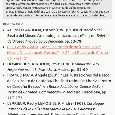
colección, a veces en distintos países; es difícil, en muchos casos, precisar dónde
preservaron la obra mientras estuvo en sus manos, de ahí que se señale el
emplazamiento principal del anticuario o del coleccionista. Circunstancias que han de
ser tenidas en cuenta al interpretar el mapa. Véase en cada caso la historia del objeto.
BIBLIOGRAFÍA
ALONSO CARDONA, Esther (1993): "Estructuración del
Beato del Museo Arqueológico Nacional", nº 11, en
Boletín
del Museo Arqueológico Nacional
, pp. 63-78.
CID, Carlos y VIGIL, Isabel "El rastro de un 'Beato' en el
Museo Diocesano de Gerona", nº 22, en Revista de Girona,
pp. 7-21.
DOMÍNGUEZ BORDONA, Jesús (1962):
Miniatura. Ars
Hispaniae
, vol. 18, Plus-Ultra, Madrid, pp. 59-60.
FRANCO MATA, Ángela (2001): "Las ilustraciones del Beato
de San Pedro de Cardeña/The Illustrations in the San Pedro
de Cardeña Beatus", en
Beato de Liébana. Códice de San
Pedro de Cardeña: Commentary
, M. Moleiro, Barcelona, pp.
117-273.
LEPRIEUR, Paul y LEMOISNE, P. André (1909):
Catalogue
Raisonné de la Collection Martin le Roy. V. Peintures:
Miniatures et dessins
, vol. 5, Imprimerie Durand, París, pp.