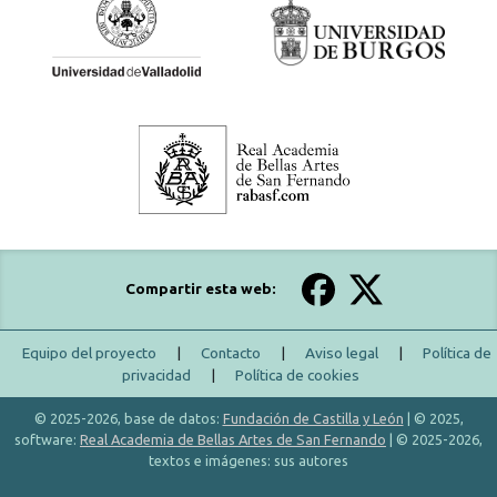
Compartir esta web:
Equipo del proyecto
|
Contacto
|
Aviso legal
|
Política de
privacidad
|
Política de cookies
© 2025-2026, base de datos:
Fundación de Castilla y León
| © 2025,
software:
Real Academia de Bellas Artes de San Fernando
| © 2025-2026,
textos e imágenes: sus autores