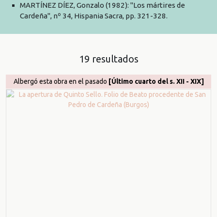
MARTÍNEZ DÍEZ, Gonzalo (1982): "Los mártires de
Cardeña", nº 34, Hispania Sacra, pp. 321-328.
19 resultados
Albergó esta obra en el pasado
[Último cuarto del s. XII - XIX]