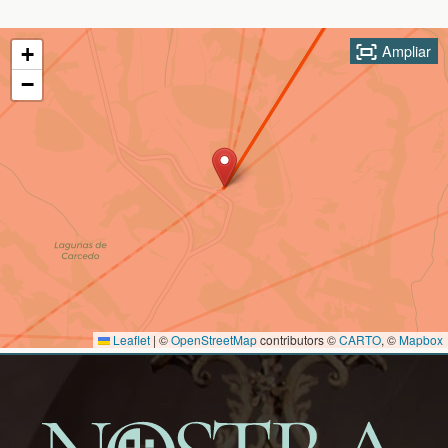
Ampliar
+
−
Leaflet
|
©
OpenStreetMap
contributors ©
CARTO
, ©
Mapbox