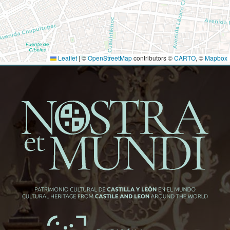
Leaflet
|
©
OpenStreetMap
contributors ©
CARTO
, ©
Mapbox