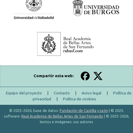
Compartir esta web:
Equipo del proyecto
|
Contacto
|
Aviso legal
|
Política de
privacidad
|
Política de cookies
© 2025-2026, base de datos:
Fundación de Castilla y León
| © 2025,
software:
Real Academia de Bellas Artes de San Fernando
| © 2025-2026,
textos e imágenes: sus autores