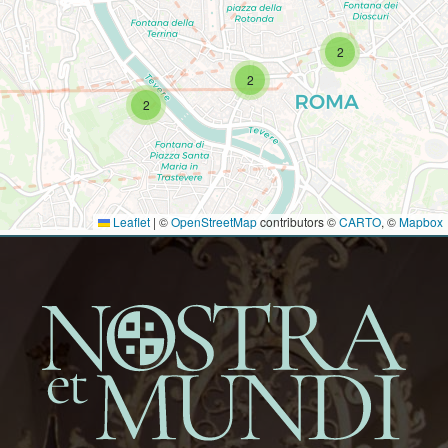
2
2
2
Leaflet
|
©
OpenStreetMap
contributors ©
CARTO
, ©
Mapbox