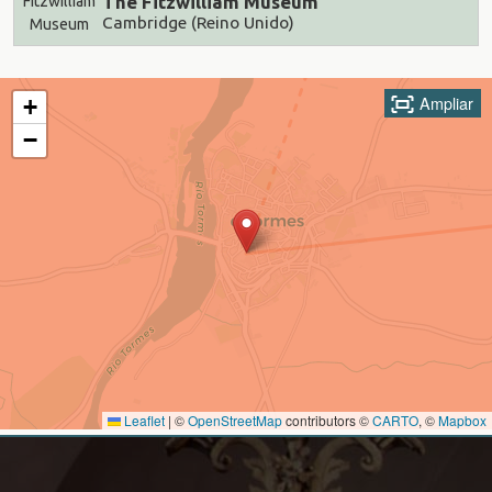
The Fitzwilliam Museum
Cambridge (Reino Unido)
Ampliar
+
−
Leaflet
|
©
OpenStreetMap
contributors ©
CARTO
, ©
Mapbox