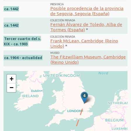
PROVINCIA
Posible procedencia de la provincia
ca. 1442
de Segovia, Segovia (España)
COLECCIÓN PRIVADA
Fernán Álvarez de Toledo, Alba de
ca. 1442
Tormes (España)
*
COLECCIÓN PRIVADA
Tercer cuarto del s.
Frank McLean, Cambridge (Reino
XIX - ca. 1903
Unido)
*
MUSEO
The Fitzwilliam Museum, Cambridge
ca. 1904 - actualidad
(Reino Unido)
+
−
3
4