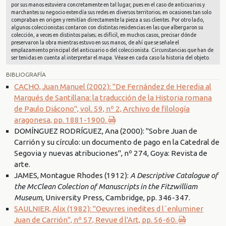
por sus manos estuviera concretamente en tal lugar, pues en el caso de anticuarios y
marchantes su negocio extendía sus redes en diversos territorios; en ocasiones tan solo
compraban en origen y remitían directamente la pieza a sus clientes. Por otro lado,
algunos coleccionistas contaron con distintas residencias en las que albergaron su
colección, a veces en distintos países; es difícil, en muchos casos, precisar dónde
preservaron la obra mientras estuvo en sus manos, de ahí que se señale el
emplazamiento principal del anticuario o del coleccionista. Circunstancias que han de
ser tenidas en cuenta al interpretar el mapa. Véase en cada caso la historia del objeto.
BIBLIOGRAFÍA
CACHO, Juan Manuel (2002): "De Fernández de Heredia al
Marqués de Santillana: la traducción de la Historia romana
de Paulo Diácono", vol. 59, nº 2, Archivo de filología
aragonesa, pp. 1881-1900.
DOMÍNGUEZ RODRÍGUEZ, Ana (2000): "Sobre Juan de
Carrión y su círculo: un documento de pago en la Catedral de
Segovia y nuevas atribuciones", nº 274, Goya: Revista de
arte.
JAMES, Montague Rhodes (1912):
A Descriptive Catalogue of
the McClean Colection of Manuscripts in the Fitzwilliam
Museum
, University Press, Cambridge, pp. 346-347.
SAULNIER, Alix (1982): "Oeuvres inedites d l´enluminer
Juan de Carrión", nº 57, Revue d l'Art, pp. 56-60.