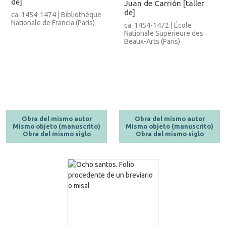
de]
Juan de Carrión [taller
de]
ca. 1454-1474 | Bibliothèque
Nationale de Francia (París)
ca. 1454-1472 | École
Nationale Supérieure des
Beaux-Arts (París)
Obra del mismo autor
Obra del mismo autor
Mismo objeto (manuscrito)
Mismo objeto (manuscrito)
Obra del mismo siglo
Obra del mismo siglo