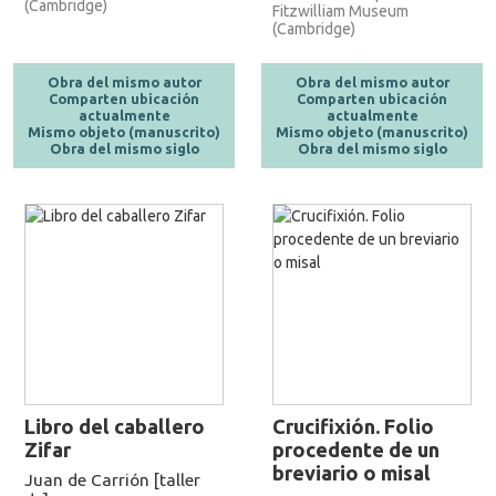
(Cambridge)
Fitzwilliam Museum
(Cambridge)
Obra del mismo autor
Obra del mismo autor
Comparten ubicación
Comparten ubicación
actualmente
actualmente
Mismo objeto (manuscrito)
Mismo objeto (manuscrito)
Obra del mismo siglo
Obra del mismo siglo
Libro del caballero
Crucifixión. Folio
Zifar
procedente de un
breviario o misal
Juan de Carrión [taller