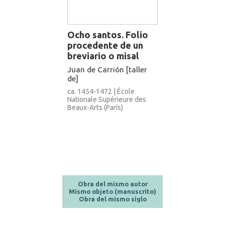
Ocho santos. Folio
procedente de un
breviario o misal
Juan de Carrión [taller
de]
ca. 1454-1472 | École
Nationale Supérieure des
Beaux-Arts (París)
Obra del mismo autor
Mismo objeto (manuscrito)
Obra del mismo siglo