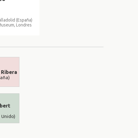
alladolid (España)
 Museum, Londres
a Ribera
paña)
lbert
 Unido)