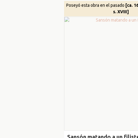
Poseyó esta obra en el pasado
[ca. 1
s. XVIII]
Sansón matando a un filis