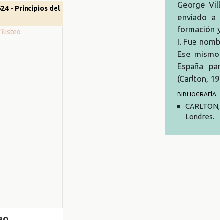
George Vil
624 - Principios del
enviado a 
formación y
I. Fue nom
Ese mismo 
España pa
(Carlton, 19
BIBLIOGRAFÍA
CARLTON, 
Londres.
teo