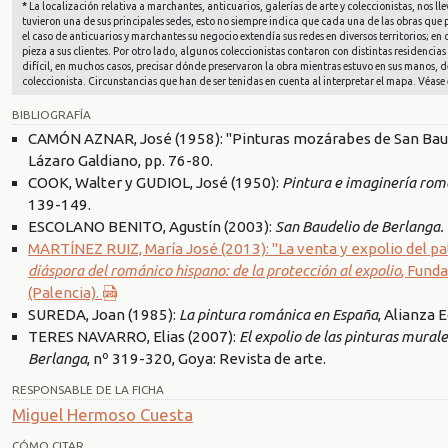
*
La localización relativa a marchantes, anticuarios, galerías de arte y coleccionistas, nos
tuvieron una de sus principales sedes, esto no siempre indica que cada una de las obras que
el caso de anticuarios y marchantes su negocio extendía sus redes en diversos territorios; e
pieza a sus clientes. Por otro lado, algunos coleccionistas contaron con distintas residencias 
difícil, en muchos casos, precisar dónde preservaron la obra mientras estuvo en sus manos, d
coleccionista. Circunstancias que han de ser tenidas en cuenta al interpretar el mapa. Véase 
BIBLIOGRAFÍA
CAMÓN AZNAR, José (1958): "Pinturas mozárabes de San Baude
Lázaro Galdiano, pp. 76-80.
COOK, Walter y GUDIOL, José (1950):
Pintura e imaginería romá
139-149.
ESCOLANO BENITO, Agustín (2003):
San Baudelio de Berlanga.
MARTÍNEZ RUIZ, María José (2013): "La venta y expolio del pa
diáspora del románico hispano: de la protección al expolio
, Fund
(Palencia).
SUREDA, Joan (1985):
La pintura románica en España
, Alianza 
TERES NAVARRO, Elias (2007):
El expolio de las pinturas mura
Berlanga
, nº 319-320, Goya: Revista de arte.
RESPONSABLE DE LA FICHA
Miguel Hermoso Cuesta
CÓMO CITAR