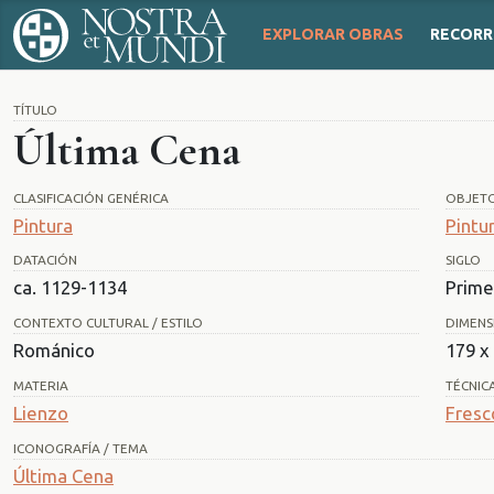
EXPLORAR OBRAS
RECORR
TÍTULO
Última Cena
CLASIFICACIÓN GENÉRICA
OBJET
Pintura
Pintu
DATACIÓN
SIGLO
ca. 1129-1134
Prime
CONTEXTO CULTURAL / ESTILO
DIMENS
Románico
179 x
MATERIA
TÉCNIC
Lienzo
Fresc
ICONOGRAFÍA / TEMA
Última Cena