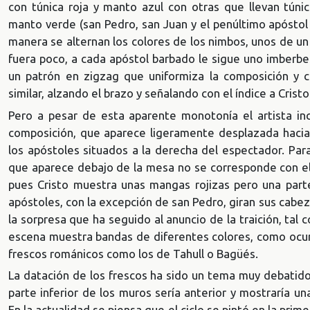
con túnica roja y manto azul con otras que llevan túni
manto verde (san Pedro, san Juan y el penúltimo apóstol
manera se alternan los colores de los nimbos, unos de un 
fuera poco, a cada apóstol barbado le sigue uno imberbe
un patrón en zigzag que uniformiza la composición y c
similar, alzando el brazo y señalando con el índice a Cristo
Pero a pesar de esta aparente monotonía el artista in
composición, que aparece ligeramente desplazada hacia
los apóstoles situados a la derecha del espectador. Para
que aparece debajo de la mesa no se corresponde con el 
pues Cristo muestra unas mangas rojizas pero una parte
apóstoles, con la excepción de san Pedro, giran sus cabe
la sorpresa que ha seguido al anuncio de la traición, tal
escena muestra bandas de diferentes colores, como ocurr
frescos románicos como los de Tahull o Bagüés.
La datación de los frescos ha sido un tema muy debatido 
parte inferior de los muros sería anterior y mostraría un
En la actualidad se piensa que el ciclo se pintó en la prime