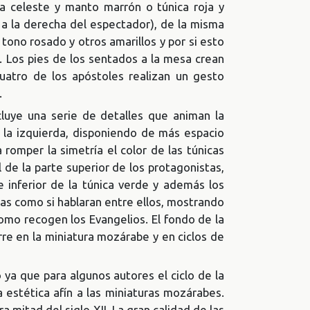
ca celeste y manto marrón o túnica roja y
 a la derecha del espectador), de la misma
tono rosado y otros amarillos y por si esto
. Los pies de los sentados a la mesa crean
uatro de los apóstoles realizan un gesto
.
cluye una serie de detalles que animan la
 la izquierda, disponiendo de más espacio
 romper la simetría el color de las túnicas
de la parte superior de los protagonistas,
 inferior de la túnica verde y además los
zas como si hablaran entre ellos, mostrando
 como recogen los Evangelios. El fondo de la
e en la miniatura mozárabe y en ciclos de
ya que para algunos autores el ciclo de la
a estética afín a las miniaturas mozárabes.
ra mitad del siglo XII. La gran calidad de las