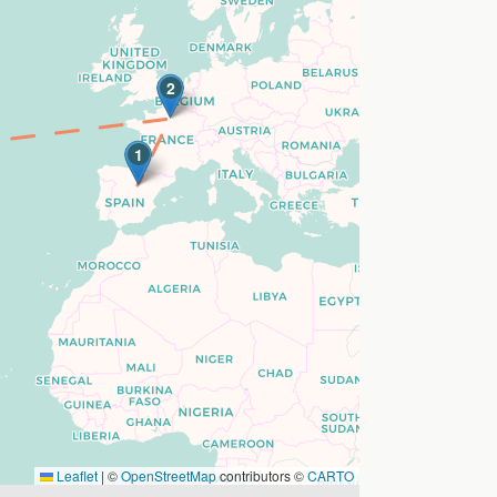
2
1
Leaflet
|
©
OpenStreetMap
contributors ©
CARTO