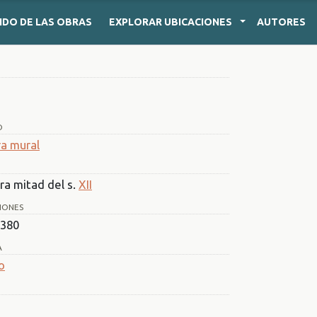
IDO
DE LAS OBRAS
EXPLORAR
UBICACIONES
AUTORES
O
ra mural
ra mitad del s.
XII
IONES
 380
A
o