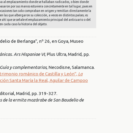
 lleva al emplazamiento donde se hallaban radicados, o bien donde
 pasaron por sus manos estuviera concretamente en tal lugar, pues en
n ocasiones tan solo compraban en origen y remitían directamente la
en las que albergaron su colección, a veces en distintos países; es
e ahí que se señale el emplazamiento principal del anticuario o del
en cada caso la historia del objeto.
lio de Berlanga", nº 26, en Goya, Museo
nicas. Ars Hispaniae VI
, Plus Ultra, Madrid, pp.
 Guía y complementarios
, Necodisne, Salamanca.
trimonio románico de Castilla y León",
La
ación Santa María la Real, Aguilar de Campoo
Editorial, Madrid, pp. 319-327.
les de la ermita mozárabe de San Baudelio de