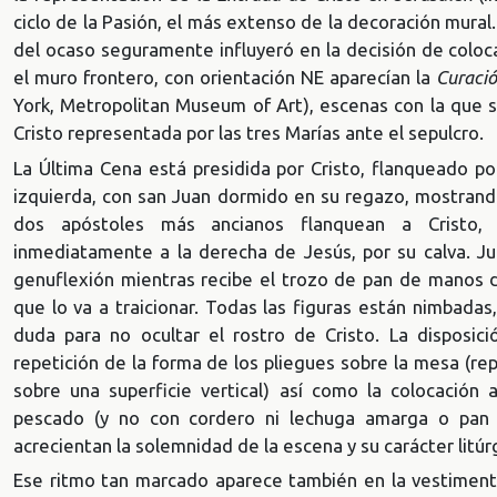
ciclo de la Pasión, el más extenso de la decoración mural. 
del ocaso seguramente influyeró en la decisión de coloc
el muro frontero, con orientación NE aparecían la
Curació
York, Metropolitan Museum of Art), escenas con la que se 
Cristo representada por las tres Marías ante el sepulcro.
La Última Cena está presidida por Cristo, flanqueado po
izquierda, con san Juan dormido en su regazo, mostrando 
dos apóstoles más ancianos flanquean a Cristo, 
inmediatamente a la derecha de Jesús, por su calva. J
genuflexión mientras recibe el trozo de pan de manos d
que lo va a traicionar. Todas las figuras están nimbadas
duda para no ocultar el rostro de Cristo. La disposición
repetición de la forma de los pliegues sobre la mesa (r
sobre una superficie vertical) así como la colocación 
pescado (y no con cordero ni lechuga amarga o pan á
acrecientan la solemnidad de la escena y su carácter litúr
Ese ritmo tan marcado aparece también en la vestimenta