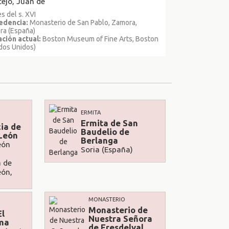
ejo, Juan de
es del s. XVI
edencia:
Monasterio de San Pablo, Zamora,
ra (España)
ción actual:
Boston Museum of Fine Arts, Boston
dos Unidos)
ERMITA
Ermita de San
ia de
Baudelio de
 León
Berlanga
eón
Soria (España)
a de
eón,
MONASTERIO
Monasterio de
El
Nuestra Señora
ma
de Fresdelval,