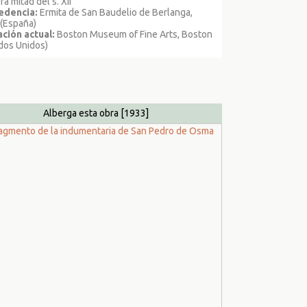
ra mitad del s. XII
edencia:
Ermita de San Baudelio de Berlanga,
 (España)
ción actual:
Boston Museum of Fine Arts, Boston
dos Unidos)
Alberga esta obra
[1933]