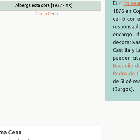
El
Museum
Alberga esta obra
[1927 - XX]
1876 en Cop
cerró con e
responsabl
encargó d
decorativ
Castilla y
pueden cita
Baudelio d
Pedro de 
de Siloé re
(Burgos).
ima Cena