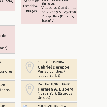
 (Soria,
Burgos
Villatoro, Quintanilla
de Vivar y Villayerno
Morquillas (Burgos,
España)
o de
paña)
S
COLECCIÓN PRIVADA
Gabriel Dereppe
Londres
París / Londres /
Nueva York ()
MARCHANTE/ANTICUARIO
UARIO
Herman A. Elsberg
stados
Nueva York (Estados
Unidos)
UARIO
MARCHANTE/ANTICUARIO