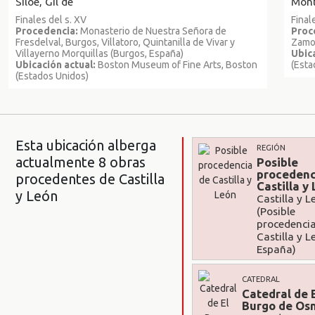
Siloé, Gil de
Mont
Finales del s. XV
Final
Procedencia:
Monasterio de Nuestra Señora de
Proc
Fresdelval, Burgos, Villatoro, Quintanilla de Vivar y
Zamo
Villayerno Morquillas (Burgos, España)
Ubica
Ubicación actual:
Boston Museum of Fine Arts, Boston
(Esta
(Estados Unidos)
Esta ubicación alberga
REGIÓN
actualmente 8 obras
Posible
procedenc
procedentes de Castilla
Castilla y
y León
Castilla y L
(Posible
procedenci
Castilla y L
España)
CATEDRAL
Catedral de 
Burgo de Os