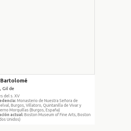
 Bartolomé
, Gil de
es del s. XV
edencia:
Monasterio de Nuestra Señora de
elval, Burgos, Villatoro, Quintanilla de Vivar y
yerno Morquillas (Burgos, España)
ción actual:
Boston Museum of Fine Arts, Boston
dos Unidos)