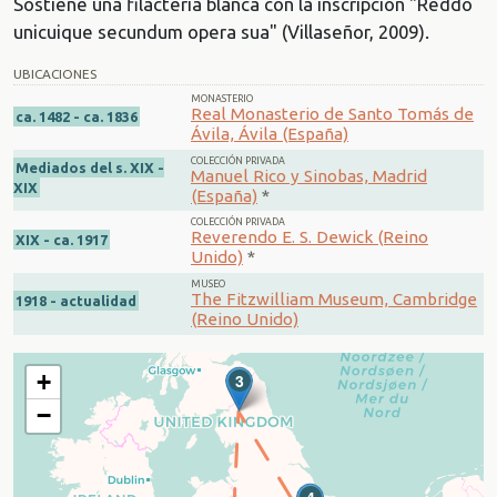
Sostiene una filacteria blanca con la inscripción "Reddo
unicuique secundum opera sua" (Villaseñor, 2009).
UBICACIONES
MONASTERIO
Real Monasterio de Santo Tomás de
ca. 1482 - ca. 1836
Ávila, Ávila (España)
COLECCIÓN PRIVADA
Mediados del s. XIX -
Manuel Rico y Sinobas, Madrid
XIX
(España)
*
COLECCIÓN PRIVADA
Reverendo E. S. Dewick (Reino
XIX - ca. 1917
Unido)
*
MUSEO
The Fitzwilliam Museum, Cambridge
1918 - actualidad
(Reino Unido)
+
3
−
4