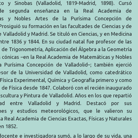
o y Sinobas (Valladolid, 1819-Madrid, 1898). Cursó
 de segunda enseñanza en la Real Academia de
as y Nobles Artes de la Purísima Concepción de
 Prosiguió su formación en las facultades de Ciencias y de
 Valladolid y Madrid. Se tituló en Ciencias, y en Medicina
entre 1836 y 1844. En su ciudad natal fue profesor de las
 de Trigonometría, Aplicación del Álgebra a la Geometría
s cónicas
–
en la Real Academia de Matemáticas y Nobles
a Purísima Concepción de Valladolid
–
; también ejerció
sor de la Universidad de Valladolid, como catedrático
 Física Experimental, Química y Geografía primero y como
 de Física desde 1847. Colaboró con el recién inaugurado
cultura y Pintura de Valladolid. Años en los que repartió
dad entre Valladolid y Madrid. Destacó por sus
ones y estudios meteorológicos, que le valieron su
la Real Academia de Ciencias Exactas, Físicas y Naturales
en 1852.
docente e investigadora sumó, a lo largo de su vida, una