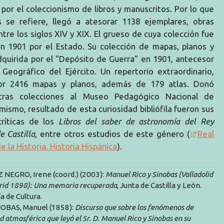
n por el coleccionismo de libros y manuscritos. Por lo que
os se refiere, llegó a atesorar 1138 ejemplares, obras
tre los siglos XIV y XIX. El grueso de cuya colección fue
en 1901 por el Estado. Su colección de mapas, planos y
dquirida por el "Depósito de Guerra" en 1901, antecesor
 Geográfico del Ejército. Un repertorio extraordinario,
or 2416 mapas y planos, además de 179 atlas. Donó
tras colecciones al Museo Pedagógico Nacional de
mismo, resultado de esta curiosidad bibliófila fueron sus
críticas de los
Libros del saber de astronomía del Rey
e Castilla,
entre otros estudios de este género (
Real
 la Historia. Historia Hispánica
).
NEGRO, Irene (coord.) (2003):
Manuel Rico y Sinobas (Valladolid
id 1898): Una memoria recuperada
, Junta de Castilla y León.
a de Cultura.
NOBAS, Manuel (1858):
Discurso que sobre los fenómenos de
d atmosférica que leyó el Sr. D. Manuel Rico y Sinobas en su