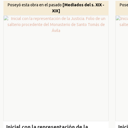
Poseyó esta obra en el pasado
[Mediados del s. XIX -
Pose
XIX]
Inicial con la representación de la
Inic