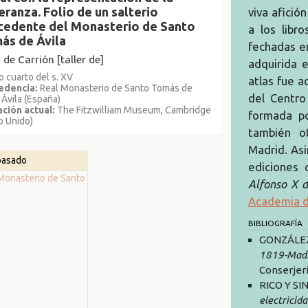
eranza. Folio de un salterio
viva afició
cedente del Monasterio de Santo
a los libr
ás de Ávila
fechadas en
 de Carrión [taller de]
adquirida 
o cuarto del s. XV
atlas fue a
edencia:
Real Monasterio de Santo Tomás de
del Centro
, Ávila (España)
ción actual:
The Fitzwilliam Museum, Cambridge
formada p
o Unido)
también o
Madrid. Asi
pasado
ediciones 
Alfonso X d
Academia de
BIBLIOGRAFÍA
GONZÁLEZ 
1819-Madr
Conserjerí
RICO Y SI
electricida