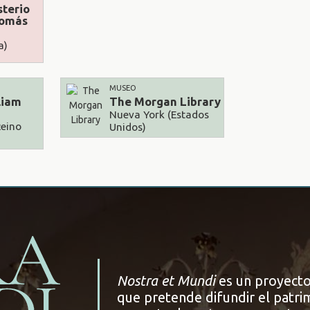
terio
Tomás
a)
MUSEO
liam
The Morgan Library
Nueva York (Estados
Reino
Unidos)
Nostra et Mundi
es un proyecto
que pretende difundir el patrim