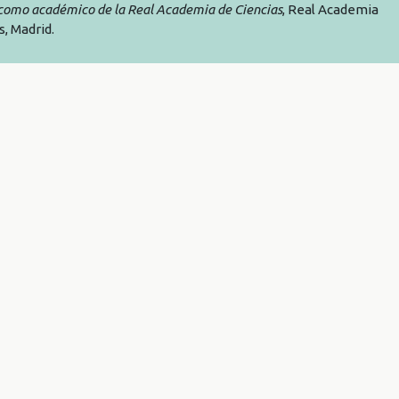
como académico de la Real Academia de Ciencias
, Real Academia
s, Madrid.