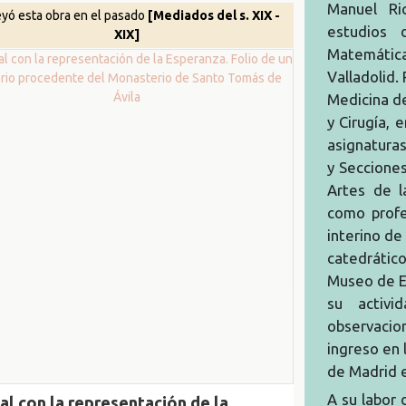
Manuel Ric
yó esta obra en el pasado
[Mediados del s. XIX -
estudios
XIX]
Matemátic
Valladolid.
Medicina de
y Cirugía, 
asignaturas
y Seccione
Artes de l
como profe
interino de
catedrático
Museo de Es
su activi
observaci
ingreso en 
de Madrid 
A su labor 
ial con la representación de la