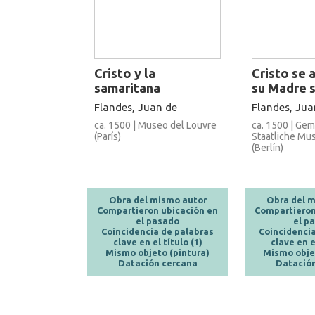
Cristo y la
Cristo se 
samaritana
su Madre 
Flandes, Juan de
Flandes, Jua
ca. 1500 | Museo del Louvre
ca. 1500 | Gem
(París)
Staatliche Mu
(Berlín)
Obra del mismo autor
Obra del m
Compartieron ubicación en
Compartieron
el pasado
el p
Coincidencia de palabras
Coincidencia
clave en el título (1)
clave en el
Mismo objeto (pintura)
Mismo objet
Datación cercana
Datación