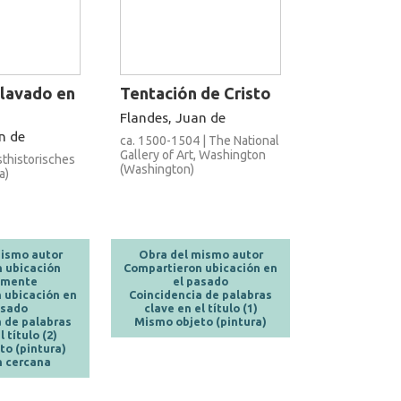
clavado en
Tentación de Cristo
Flandes, Juan de
n de
ca. 1500-1504 | The National
Gallery of Art, Washington
sthistorisches
(Washington)
a)
ismo autor
Obra del mismo autor
 ubicación
Compartieron ubicación en
lmente
el pasado
 ubicación en
Coincidencia de palabras
asado
clave en el título (1)
 de palabras
Mismo objeto (pintura)
 título (2)
o (pintura)
 cercana