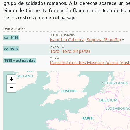
grupo de soldados romanos. A la derecha aparece un per
Simón de Cirene. La formación flamenca de Juan de Fla
de los rostros como en el paisaje.
UBICACIONES
COLECCIÓN PRIVADA
ca. 1496
Isabel la Católica, Segovia (España)
*
MUNICIPIO
ca. 1505
Toro, Toro (España)
MUSEO
1913 - actualidad
Kunsthistorisches Museum, Viena (Aust
+
−