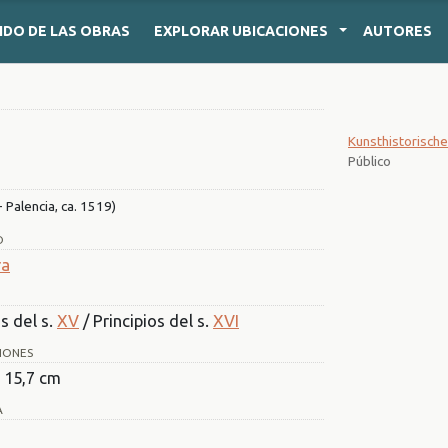
IDO
DE LAS OBRAS
EXPLORAR
UBICACIONES
AUTORES
Kunsthistorisc
Público
 Palencia, ca. 1519)
O
ra
s del s.
XV
/ Principios del s.
XVI
IONES
x 15,7 cm
A