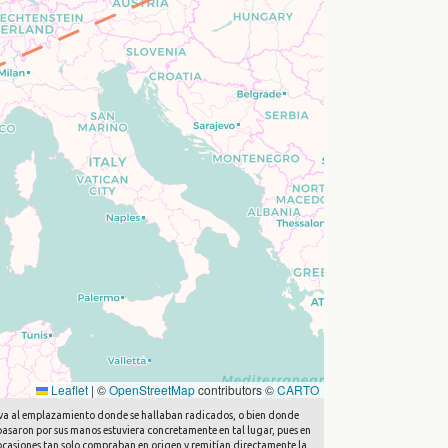
Leaflet
|
©
OpenStreetMap
contributors ©
CARTO
 lleva al emplazamiento donde se hallaban radicados, o bien donde
 pasaron por sus manos estuviera concretamente en tal lugar, pues en
n ocasiones tan solo compraban en origen y remitían directamente la