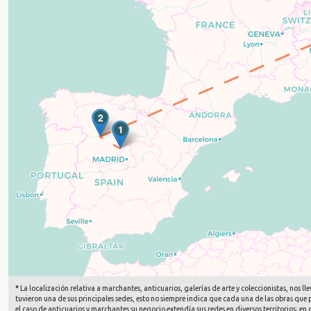
2
1
*
La localización relativa a marchantes, anticuarios, galerías de arte y coleccionistas, nos
tuvieron una de sus principales sedes, esto no siempre indica que cada una de las obras que
el caso de anticuarios y marchantes su negocio extendía sus redes en diversos territorios; e