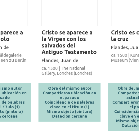
aparece a
Cristo se aparece a
Cristo es 
solo
la Virgen con los
la cruz
salvados del
n de
Flandes, Jua
Antiguo Testamento
äldegalerie.
ca. 1500 | Kun
seen zu Berlin
Flandes, Juan de
Museum (Vien
ca. 1500 | The National
Gallery, Londres (Londres)
ismo autor
Obra del mismo autor
Obra del m
 ubicación en
Compartieron ubicación en
Comparten
asado
el pasado
actua
 de palabras
Coincidencia de palabras
Compartieron
 título (1)
clave en el título (1)
el p
o (pintura)
Mismo objeto (pintura)
Coincidencia
 cercana
Datación cercana
clave en el
Mismo objet
Datación