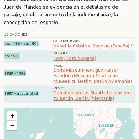
Juan de Flandes se evidencia en el detallismo del
paisaje, en el tratamiento de la indumentaria y la
concepción del espacio.
UBICACIONES
COLECCIÓN PRIVADA
ca. 1496 - ca. 1504
Isabel la Católica, Segovia (España)
*
MUNICIPIO
ca. 1505
Toro, Toro (España)
MUSEO
Bode Museum (antiguo Kaiser
1929 - 1997
Friedrich Museum). Staatliche
Museen zu Berlin, Berlín (Alemania)
MUSEO
Gemäldegalerie. Staatliche Museen
1997 - actualidad
zu Berlin, Berlín (Alemania)
+
−