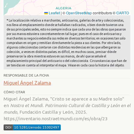
Leaflet
|
©
OpenStreetMap
contributors ©
CARTO
*
La localización relativa a marchantes, anticuarios, galerías de arte y coleccionistas,
nos lleva al emplazamiento donde se hallaban radicados, o bien donde tuvieron una
de sus principales sedes, esto no siempre indica que cada una de las obras que pasaron
por sus manos estuviera concretamente en tal lugar, pues en el caso de anticuarios y
marchantes su negocio extendía sus redes en diversos territorios; en ocasiones tan solo
compraban en origen y remitían directamente la pieza a sus clientes. Por otro lado,
algunos coleccionistas contaron con distintas residencias en las que albergaron su
colección, a veces en distintos países; es difícil, en muchos casos, precisar dónde
preservaron la obra mientras estuvo en sus manos, de ahí que se señale el
emplazamiento principal del anticuario o del coleccionista. Circunstancias que han de
ser tenidas en cuenta al interpretar el mapa. Véase en cada caso la historia del objeto.
RESPONSABLE DE LA FICHA
Miguel Ángel Zalama
CÓMO CITAR
Miguel Ángel Zalama, "Cristo se aparece a su Madre solo"
en
Nostra et Mundi. Patrimonio Cultural de Castilla y León en el
mundo
, Fundación Castilla y León, 2025.
https://inventario.nostraetmundi.com/es/obra/23