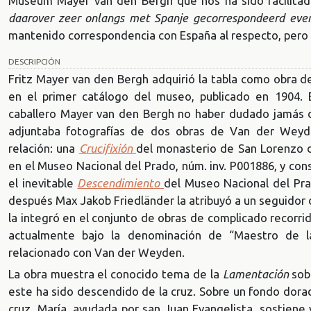
Museum Mayer van den Bergh que nos ha sido facilitada
daarover zeer onlangs met Spanje gecorrespondeerd eve
mantenido correspondencia con España al respecto, pero s
DESCRIPCIÓN
Fritz Mayer van den Bergh adquirió la tabla como obra d
en el primer catálogo del museo, publicado en 1904. E
caballero Mayer van den Bergh no haber dudado jamás de
adjuntaba fotografías de dos obras de Van der Wey
relación: una
Crucifixión
del monasterio de San Lorenzo de
en el Museo Nacional del Prado, núm. inv. P001886, y c
el inevitable
Descendimiento
del Museo Nacional del Pra
después Max Jakob Friedländer la atribuyó a un seguidor
la integró en el conjunto de obras de complicado recorrid
actualmente bajo la denominación de “Maestro de l
relacionado con Van der Weyden.
La obra muestra el conocido tema de la
Lamentación
sobr
este ha sido descendido de la cruz. Sobre un fondo dorad
cruz, María, ayudada por san Juan Evangelista, sostiene