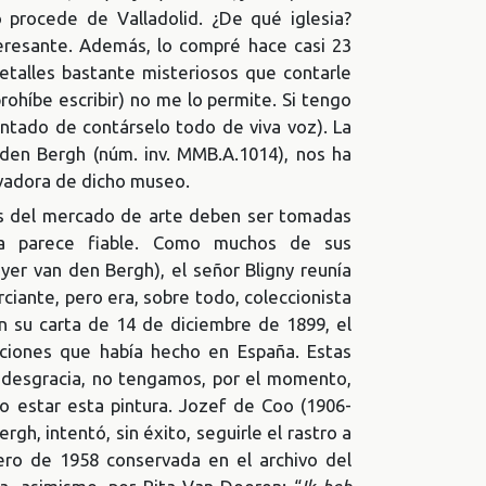
o procede de Valladolid. ¿De qué iglesia?
teresante. Además, lo compré hace casi 23
etalles bastante misteriosos que contarle
rohíbe escribir) no me lo permite. Si tengo
antado de contárselo todo de viva voz). La
den Bergh (núm. inv. MMB.A.1014), nos ha
rvadora de dicho museo.
tes del mercado de arte deben ser tomadas
cia parece fiable. Como muchos de sus
er van den Bergh), el señor Bligny reunía
ciante, pero era, sobre todo, coleccionista
n su carta de 14 de diciembre de 1899, el
iciones que había hecho en España. Estas
r desgracia, no tengamos, por el momento,
do estar esta pintura. Jozef de Coo (1906-
h, intentó, sin éxito, seguirle el rastro a
ero de 1958 conservada en el archivo del