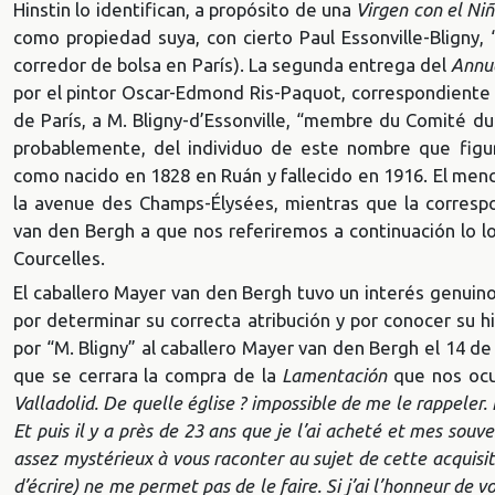
Hinstin lo identifican, a propósito de una
Virgen con el Ni
como propiedad suya, con cierto Paul Essonville-Bligny,
corredor de bolsa en París). La segunda entrega del
Annua
por el pintor Oscar-Edmond Ris-Paquot, correspondiente a
de París, a M. Bligny-d’Essonville, “membre du Comité du
probablemente, del individuo de este nombre que figu
como nacido en 1828 en Ruán y fallecido en 1916. El menc
la avenue des Champs-Élysées, mientras que la corres
van den Bergh a que nos referiremos a continuación lo lo
Courcelles.
El caballero Mayer van den Bergh tuvo un interés genuino
por determinar su correcta atribución y por conocer su hi
por “M. Bligny” al caballero Mayer van den Bergh el 14 d
que se cerrara la compra de la
Lamentación
que nos ocup
Valladolid. De quelle église ? impossible de me le rappeler. I
Et puis il y a près de 23 ans que je l’ai acheté et mes souven
assez mystérieux à vous raconter au sujet de cette acquisi
d’écrire) ne me permet pas de le faire. Si j’ai l’honneur de vo