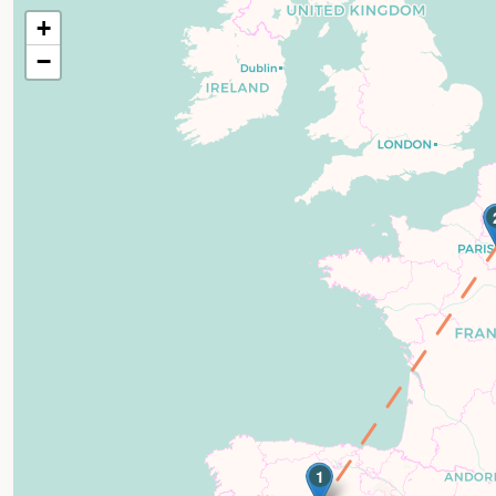
+
−
1