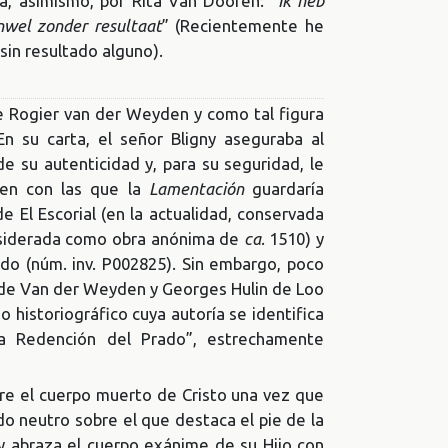
, asimismo, por Rita Van Dooren: “
Ik heb
nwel zonder resultaat
” (Recientemente he
in resultado alguno).
e Rogier van der Weyden y como tal figura
n su carta, el señor Bligny aseguraba al
 su autenticidad y, para su seguridad, le
den con las que la
Lamentación
guardaría
 El Escorial (en la actualidad, conservada
onsiderada como obra anónima de
ca
. 1510) y
do (núm. inv. P002825). Sin embargo, poco
 de Van der Weyden y Georges Hulin de Loo
o historiográfico cuya autoría se identifica
a Redención del Prado”, estrechamente
e el cuerpo muerto de Cristo una vez que
o neutro sobre el que destaca el pie de la
 y abraza el cuerpo exánime de su Hijo con