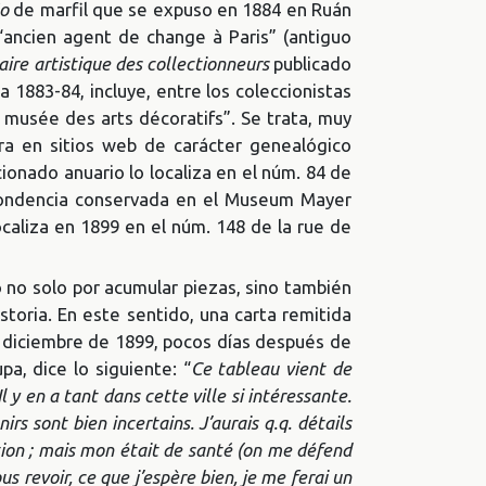
ño
de marfil que se expuso en 1884 en Ruán
 “ancien agent de change à Paris” (antiguo
ire artistique des collectionneurs
publicado
 1883-84, incluye, entre los coleccionistas
 musée des arts décoratifs”. Se trata, muy
ra en sitios web de carácter genealógico
ionado anuario lo localiza en el núm. 84 de
pondencia conservada en el Museum Mayer
caliza en 1899 en el núm. 148 de la rue de
 no solo por acumular piezas, sino también
storia. En este sentido, una carta remitida
e diciembre de 1899, pocos días después de
a, dice lo siguiente: “
Ce tableau vient de
l y en a tant dans cette ville si intéressante.
irs sont bien incertains. J’aurais q.q. détails
tion ; mais mon était de santé (on me défend
us revoir, ce que j’espère bien, je me ferai un