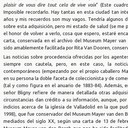
plaisir de vous dire tout cela de vive voix
” (Este cuadr
Imposible recordarlo. Hay tantas en esta ciudad tan in
años y mis recuerdos son muy vagos. Tendría algunos d
sobre esta adquisición, pero mi estado de salud (se me p
el honor de volver a verlo, cosa que espero, estaré enc
carta, conservada en el archivo del Museum Mayer van 
sido amablemente facilitada por Rita Van Dooren, conse
Las noticias sobre procedencia ofrecidas por los agen
siempre con cautela, pero, en este caso, la noti
contemporáneos (empezando por el propio caballero May
en su persona la doble faceta de coleccionista y de comer
(tal y como figura en el anuario de 1883-84). Además, e
señor Bligny refiere de manera detallada otras adquis
circunstancias dan crédito a su información, aunque, po
indicios acerca de la iglesia de Valladolid en la que pu
1998), que fue conservador del Museum Mayer van den Berg
mediados del siglo XX, según una carta de 13 de febr