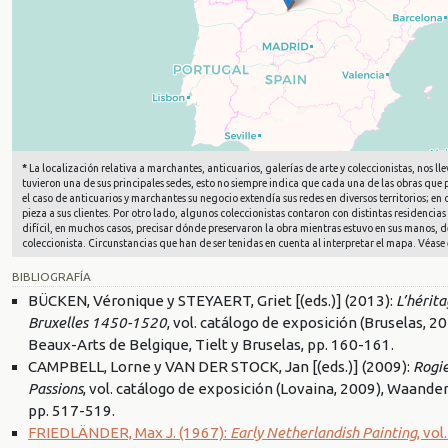
*
La localización relativa a marchantes, anticuarios, galerías de arte y coleccionistas, nos
tuvieron una de sus principales sedes, esto no siempre indica que cada una de las obras que
el caso de anticuarios y marchantes su negocio extendía sus redes en diversos territorios; e
pieza a sus clientes. Por otro lado, algunos coleccionistas contaron con distintas residencias 
difícil, en muchos casos, precisar dónde preservaron la obra mientras estuvo en sus manos, d
coleccionista. Circunstancias que han de ser tenidas en cuenta al interpretar el mapa. Véase 
BIBLIOGRAFÍA
BÜCKEN, Véronique y STEYAERT, Griet [(eds.)] (2013):
L’hérit
Bruxelles 1450-1520
, vol. catálogo de exposición (Bruselas, 
Beaux-Arts de Belgique, Tielt y Bruselas, pp. 160-161.
CAMPBELL, Lorne y VAN DER STOCK, Jan [(eds.)] (2009):
Rogi
Passions
, vol. catálogo de exposición (Lovaina, 2009), Waande
pp. 517-519.
FRIEDLÄNDER, Max J. (1967):
Early Netherlandish Painting
, vo