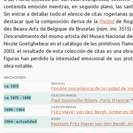
contenida emoción mientras, en segundo plano, las san
Sin entrar a detallar todo el elenco de citas rogerianas 
destacar que la composición deriva de la
Piedad
de Rog
des Beaxu-Arts de Belgique de Bruselas (núm. inv. 3515)
Descendimiento
del mismo artista del Museo Nacional del
Nicole Goetghebeur en el catálogo de los primitivos fl
2003, el resultado de esta colección de citas es una obr
figuras han perdido la intensidad emocional de sus proto
obra notable.
UBICACIONES
PROVINCIA
ca. 1875
Posible procedencia de la ciudad de Val
COLECCIÓN PRIVADA
ca. 1875 - 1899
Paul Essonville-Bligny, París (Francia)
*
COLECCIÓN PRIVADA
1899 - 1904
Fritz Mayer van den Bergh, Amberes (B
MUSEO
1904 - actualidad
Museum Fritz Mayer van den Bergh, Am