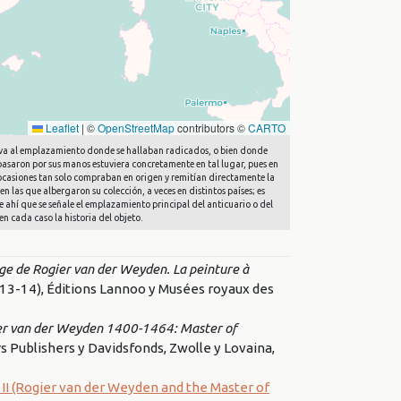
Leaflet
|
©
OpenStreetMap
contributors ©
CARTO
 lleva al emplazamiento donde se hallaban radicados, o bien donde
 pasaron por sus manos estuviera concretamente en tal lugar, pues en
n ocasiones tan solo compraban en origen y remitían directamente la
en las que albergaron su colección, a veces en distintos países; es
e ahí que se señale el emplazamiento principal del anticuario o del
en cada caso la historia del objeto.
age de Rogier van der Weyden. La peinture à
2013-14), Éditions Lannoo y Musées royaux des
er van der Weyden 1400-1464: Master of
rs Publishers y Davidsfonds, Zwolle y Lovaina,
l. II (Rogier van der Weyden and the Master of