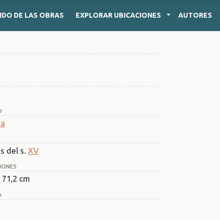
IDO
DE LAS OBRAS
EXPLORAR
UBICACIONES
AUTORES
O
ra
s del s.
XV
IONES
x 71,2 cm
A