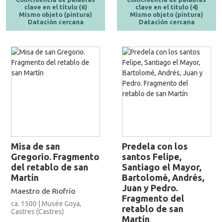
clave en el título (6)
clave en el título (4)
Mismo objeto (pintura)
Mismo objeto (pintura)
Datación cercana
Datación cercana
Misa de san
Predela con los
Gregorio. Fragmento
santos Felipe,
del retablo de san
Santiago el Mayor,
Martín
Bartolomé, Andrés,
Juan y Pedro.
Maestro de Riofrío
Fragmento del
ca. 1500 | Musée Goya,
retablo de san
Castres (Castres)
Martín