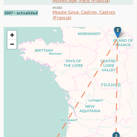
Moyen Âge, París (Francia)
MUSEO
Musée Goya, Castres, Castres
2007 - actualidad
(Francia)
2
+
−
3