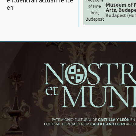
encuentran actualmente
Museum of 
en
Arts, Budap
Budapest (Hun