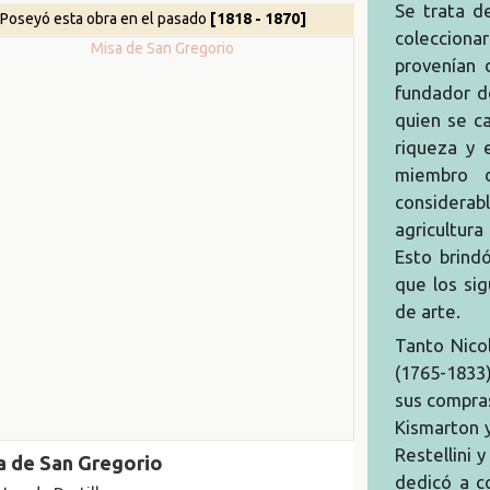
Se trata d
Poseyó esta obra en el pasado
[1818 - 1870]
colecciona
provenían 
fundador d
quien se c
riqueza y 
miembro d
considera
agricultur
Esto brind
que los si
de arte.
Tanto Nicol
(1765-1833)
sus compras
Kismarton y
Restellini 
a de San Gregorio
dedicó a c