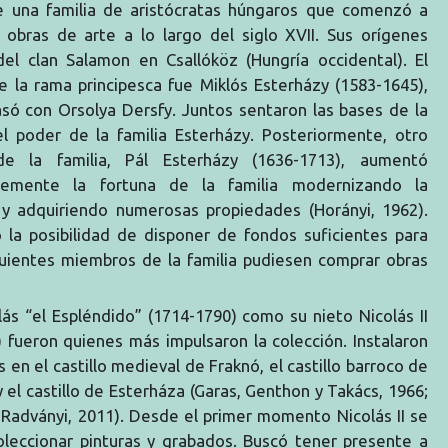
e una familia de aristócratas húngaros que comenzó a
r obras de arte a lo largo del siglo XVII. Sus orígenes
del clan Salamon en Csallóköz (Hungría occidental). El
e la rama principesca fue Miklós Esterházy (1583-1645),
asó con Orsolya Dersfy. Juntos sentaron las bases de la
el poder de la familia Esterházy. Posteriormente, otro
e la familia, Pál Esterházy (1636-1713), aumentó
blemente la fortuna de la familia modernizando la
a y adquiriendo numerosas propiedades (Horányi, 1962).
ó la posibilidad de disponer de fondos suficientes para
guientes miembros de la familia pudiesen comprar obras
ás “el Espléndido” (1714-1790) como su nieto Nicolás II
 fueron quienes más impulsaron la colección. Instalaron
 en el castillo medieval de Fraknó, el castillo barroco de
 el castillo de Esterháza (Garas, Genthon y Takács, 1966;
y Radványi, 2011). Desde el primer momento Nicolás II se
oleccionar pinturas y grabados. Buscó tener presente a