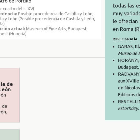
tro de Portillo
todas las 
r cuarto del s. XVI
muy variada
edencia:
Posible procedencia de Castilla y León,
lla y León (Posible procedencia de Castilla y León,
le ofrecían
ña)
en Roma (Ra
ción actual:
Museum of Fine Arts, Budapest,
est (Hungría)
BIBLIOGRAFÍA
GARAS, Kl
Museo de B
HORÁNYI, 
Budapest, 
RADVANYI, 
aux XVIIIe
ia de
en Nicolas
 León
Editions d
eón
RESTELLIN
a de
Esterházy.
eón,