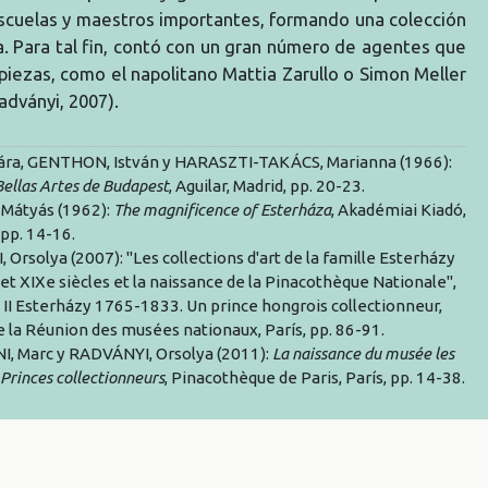
escuelas y maestros importantes, formando una colección
. Para tal fin, contó con un gran número de agentes que
 piezas, como el napolitano Mattia Zarullo o Simon Meller
dványi, 2007).
ára, GENTHON, István y HARASZTI-TAKÁCS, Marianna (1966):
ellas Artes de Budapest
, Aguilar, Madrid, pp. 20-23.
Mátyás (1962):
The magnificence of Esterháza
, Akadémiai Kiadó,
pp. 14-16.
Orsolya (2007): "Les collections d'art de la famille Esterházy
 et XIXe siècles et la naissance de la Pinacothèque Nationale",
 II Esterházy 1765-1833. Un prince hongrois collectionneur,
e la Réunion des musées nationaux, París, pp. 86-91.
I, Marc y RADVÁNYI, Orsolya (2011):
La naissance du musée les
 Princes collectionneurs
, Pinacothèque de Paris, París, pp. 14-38.