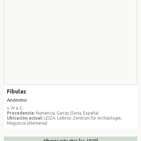
Fíbulas
Anónimo
s. IV a. C.
Procedencia:
Numancia, Garray (Soria, España)
Ubicación actual:
LEIZA: Leibniz-Zentrum für Archäologie,
Maguncia (Alemania)
Alberga esta obra
[ca. 1929]