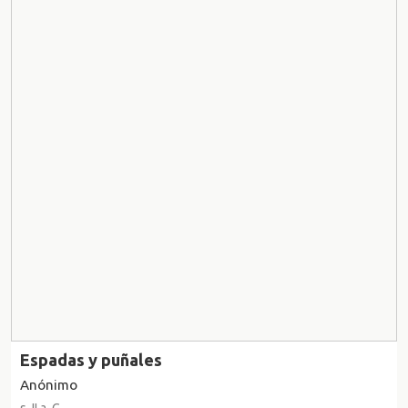
Espadas y puñales
Anónimo
s. II a. C.