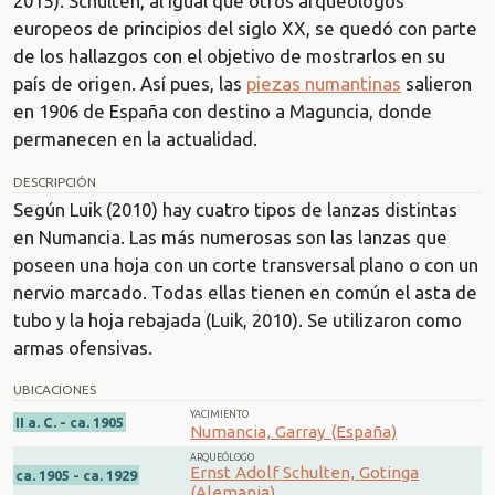
2015). Schulten, al igual que otros arqueólogos
europeos de principios del siglo XX, se quedó con parte
de los hallazgos con el objetivo de mostrarlos en su
país de origen. Así pues, las
piezas numantinas
salieron
en 1906 de España con destino a Maguncia, donde
permanecen en la actualidad.
DESCRIPCIÓN
Según Luik (2010) hay cuatro tipos de lanzas distintas
en Numancia. Las más numerosas son las lanzas que
poseen una hoja con un corte transversal plano o con un
nervio marcado. Todas ellas tienen en común el asta de
tubo y la hoja rebajada (Luik, 2010). Se utilizaron como
armas ofensivas.
UBICACIONES
YACIMIENTO
II a. C. - ca. 1905
Numancia, Garray (España)
ARQUEÓLOGO
Ernst Adolf Schulten, Gotinga
ca. 1905 - ca. 1929
(Alemania)