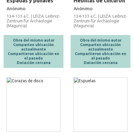
Espadas y puñales
Hebillas de cinturón
Anónimo
Anónimo
134-133 a.C. | LEIZA: Leibniz-
134-133 a.C. | LEIZA: Leibniz-
Zentrum für Archäologie
Zentrum für Archäologie
(Maguncia)
(Maguncia)
Obra del mismo autor
Obra del mismo autor
Comparten ubicación
Comparten ubicación
actualmente
actualmente
Compartieron ubicación en
Compartieron ubicación en
el pasado
el pasado
Datación cercana
Datación cercana