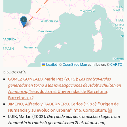
1
Leaflet
|
©
OpenStreetMap
contributors ©
CARTO
BIBLIOGRAFÍA
GÓMEZ GONZALO, María Paz (2015):
Las controversias
generadas en torno a las investigaciones de Adolf Schulten en
Numancia
, Tesis doctoral. Universidad de Barcelona,
Barcelona.
JIMENO, Alfredo y TABERNERO, Carlos (1996): "Origen de
Numancia y su evolución urbana", nº 6, Complutum.
LUIK, Martin (2002):
Die funde aus den römischen Lagern um
Numantia in romisch-germanischen Zentralmuseum
,