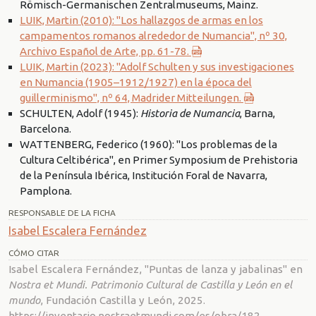
Römisch-Germanischen Zentralmuseums, Mainz.
LUIK, Martin (2010): "Los hallazgos de armas en los
campamentos romanos alrededor de Numancia", nº 30,
Archivo Español de Arte, pp. 61-78.
LUIK, Martin (2023): "Adolf Schulten y sus investigaciones
en Numancia (1905–1912/1927) en la época del
guillerminismo", nº 64, Madrider Mitteilungen.
SCHULTEN, Adolf (1945):
Historia de Numancia
, Barna,
Barcelona.
WATTENBERG, Federico (1960): "Los problemas de la
Cultura Celtibérica", en Primer Symposium de Prehistoria
de la Península Ibérica, Institución Foral de Navarra,
Pamplona.
RESPONSABLE DE LA FICHA
Isabel Escalera Fernández
CÓMO CITAR
Isabel Escalera Fernández, "Puntas de lanza y jabalinas" en
Nostra et Mundi. Patrimonio Cultural de Castilla y León en el
mundo
, Fundación Castilla y León, 2025.
https://inventario.nostraetmundi.com/es/obra/182