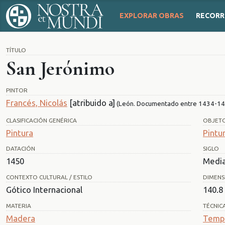
EXPLORAR OBRAS
RECORR
TÍTULO
San Jerónimo
PINTOR
Francés, Nicolás
[atribuido a]
(León. Documentado entre 1434-14
CLASIFICACIÓN GENÉRICA
OBJET
Pintura
Pintu
DATACIÓN
SIGLO
1450
Media
CONTEXTO CULTURAL / ESTILO
DIMENS
Gótico Internacional
140.8
MATERIA
TÉCNIC
Madera
Temp