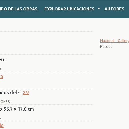
IDO
DE LAS OBRAS
EXPLORAR
UBICACIONES
AUTORES
National Galle
Público
68)
O
ra
dos del s.
XV
IONES
 x 95.7 x 17.6 cm
A
le