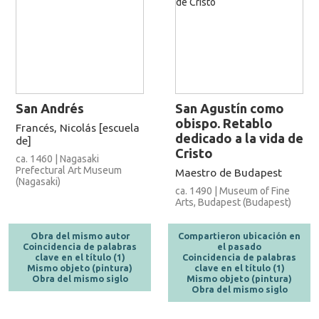
San Andrés
San Agustín como
obispo. Retablo
Francés, Nicolás [escuela
dedicado a la vida de
de]
Cristo
ca. 1460 | Nagasaki
Prefectural Art Museum
Maestro de Budapest
(Nagasaki)
ca. 1490 | Museum of Fine
Arts, Budapest (Budapest)
Obra del mismo autor
Compartieron ubicación en
Coincidencia de palabras
el pasado
clave en el título (1)
Coincidencia de palabras
Mismo objeto (pintura)
clave en el título (1)
Obra del mismo siglo
Mismo objeto (pintura)
Obra del mismo siglo