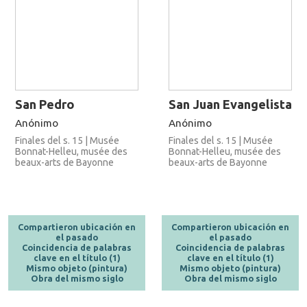
San Pedro
San Juan Evangelista
Anónimo
Anónimo
Finales del s. 15 | Musée
Finales del s. 15 | Musée
Bonnat-Helleu, musée des
Bonnat-Helleu, musée des
beaux-arts de Bayonne
beaux-arts de Bayonne
Compartieron ubicación en
Compartieron ubicación en
el pasado
el pasado
Coincidencia de palabras
Coincidencia de palabras
clave en el título (1)
clave en el título (1)
Mismo objeto (pintura)
Mismo objeto (pintura)
Obra del mismo siglo
Obra del mismo siglo