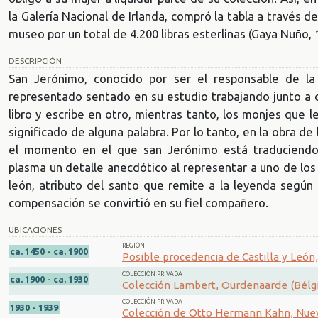
la Galería Nacional de Irlanda, compró la tabla a través 
museo por un total de 4.200 libras esterlinas (Gaya Nuño, 
DESCRIPCIÓN
San Jerónimo, conocido por ser el responsable de la t
representado sentado en su estudio trabajando junto a c
libro y escribe en otro, mientras tanto, los monjes que l
significado de alguna palabra. Por lo tanto, en la obra de 
el momento en el que san Jerónimo está traduciendo l
plasma un detalle anecdótico al representar a uno de los
león, atributo del santo que remite a la leyenda según 
compensación se convirtió en su fiel compañero.
UBICACIONES
REGIÓN
ca. 1450 - ca. 1900
Posible procedencia de Castilla y León,
COLECCIÓN PRIVADA
ca. 1900 - ca. 1930
Colección Lambert, Ourdenaarde (Bélgi
COLECCIÓN PRIVADA
1930 - 1939
Colección de Otto Hermann Kahn, Nuev