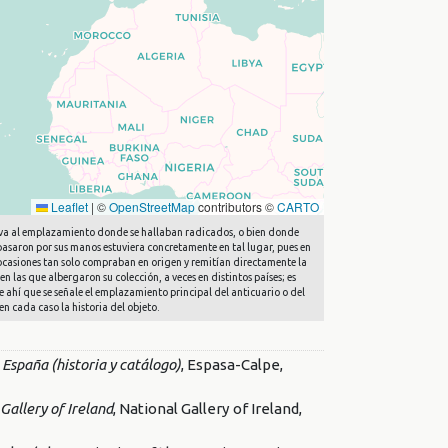
Leaflet
|
©
OpenStreetMap
contributors ©
CARTO
 lleva al emplazamiento donde se hallaban radicados, o bien donde
 pasaron por sus manos estuviera concretamente en tal lugar, pues en
n ocasiones tan solo compraban en origen y remitían directamente la
en las que albergaron su colección, a veces en distintos países; es
e ahí que se señale el emplazamiento principal del anticuario o del
en cada caso la historia del objeto.
 España (historia y catálogo)
, Espasa-Calpe,
Gallery of Ireland
, National Gallery of Ireland,