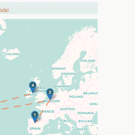
anda)
4
2
1