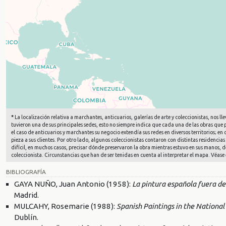
*
La localización relativa a marchantes, anticuarios, galerías de arte y coleccionistas, nos
tuvieron una de sus principales sedes, esto no siempre indica que cada una de las obras que
el caso de anticuarios y marchantes su negocio extendía sus redes en diversos territorios; e
pieza a sus clientes. Por otro lado, algunos coleccionistas contaron con distintas residencias 
difícil, en muchos casos, precisar dónde preservaron la obra mientras estuvo en sus manos, d
coleccionista. Circunstancias que han de ser tenidas en cuenta al interpretar el mapa. Véase 
BIBLIOGRAFÍA
GAYA NUÑO, Juan Antonio (1958):
La pintura española fuera de
Madrid.
MULCAHY, Rosemarie (1988):
Spanish Paintings in the National 
Dublín.