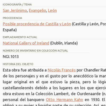
ICONOGRAFÍA / TEMA
San Jerónimo
,
Evangelio
,
León
PROCEDENCIA
Posible procedencia de Castilla y León
(Castilla y León, Po
España)
EMPLAZAMIENTO ACTUAL
National Gallery of Ireland
(Dublín, Irlanda)
NÚMERO DE INVENTARIO EN COLECCIÓN ACTUAL
NGI.1013
HISTORIA DEL OBJETO
Esta obra fue atribuida a
Nicolás Francés
por Chandler Rat
de los personajes y en el gusto por lo anecdótico la ma
lugar original en el que estuvo la pieza, pero lo ló
castellanoleonés debido a los lugares en los que ejerció
obra estuvo en la Colección Lambert, de Ourdenaarde (n.º
personal del banquero
Otto Hermann Kahn
en 1930. El
obligó a su mujer a liquidar parte de su colección. Así, 