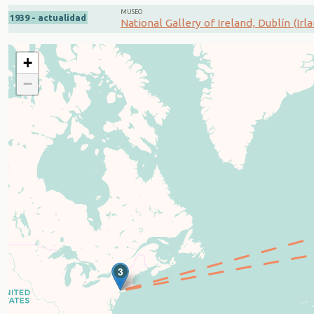
MUSEO
1939 - actualidad
National Gallery of Ireland, Dublín (Irl
+
−
3