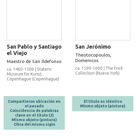
San Pablo y Santiago
San Jerónimo
el Viejo
Theotocopoulos,
Domenicos
Maestro de San Ildefonso
ca. 1590-1600 | The Frick
ca. 1460-1500 | Statens
Collection (Nueva York)
Museum for Kunst,
Copenhague (Copenhague)
Compartieron ubicación en
El título es idéntico
el pasado
Mismo objeto (pintura)
Coincidencia de palabras
clave en el título (2)
Mismo objeto (pintura)
Obra del mismo siglo