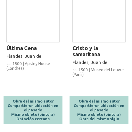
Última Cena
Cristo y la
samaritana
Flandes, Juan de
Flandes, Juan de
ca. 1500 | Apsley House
(Londres)
ca. 1500 | Museo del Louvre
(París)
Obra del mismo autor
Obra del mismo autor
Compartieron ubicación en
Compartieron ubicación en
el pasado
el pasado
Mismo objeto (pintura)
Mismo objeto (pintura)
Datación cercana
Obra del mismo siglo