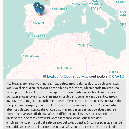
2
1
Leaflet
|
©
OpenStreetMap
contributors ©
CARTO
*
La localización relativa a marchantes, anticuarios, galerías de arte y coleccionistas,
nos lleva al emplazamiento donde se hallaban radicados, o bien donde tuvieron una
de sus principales sedes, esto no siempre indica que cada una de las obras que pasaron
por sus manos estuviera concretamente en tal lugar, pues en el caso de anticuarios y
marchantes su negocio extendía sus redes en diversos territorios; en ocasiones tan solo
compraban en origen y remitían directamente la pieza a sus clientes. Por otro lado,
algunos coleccionistas contaron con distintas residencias en las que albergaron su
colección, a veces en distintos países; es difícil, en muchos casos, precisar dónde
preservaron la obra mientras estuvo en sus manos, de ahí que se señale el
emplazamiento principal del anticuario o del coleccionista. Circunstancias que han de
ser tenidas en cuenta al interpretar el mapa. Véase en cada caso la historia del objeto.