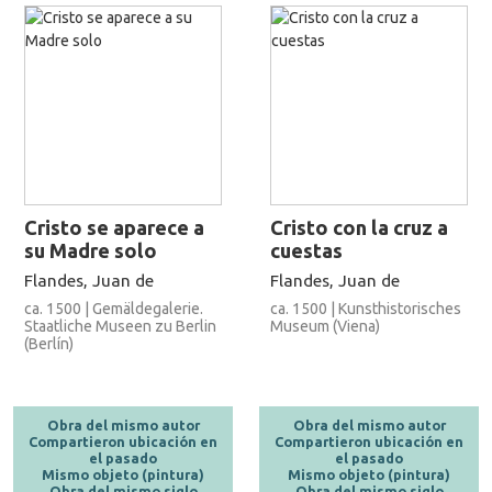
Cristo se aparece a
Cristo con la cruz a
su Madre solo
cuestas
Flandes, Juan de
Flandes, Juan de
ca. 1500 | Gemäldegalerie.
ca. 1500 | Kunsthistorisches
Staatliche Museen zu Berlin
Museum (Viena)
(Berlín)
Obra del mismo autor
Obra del mismo autor
Compartieron ubicación en
Compartieron ubicación en
el pasado
el pasado
Mismo objeto (pintura)
Mismo objeto (pintura)
Obra del mismo siglo
Obra del mismo siglo