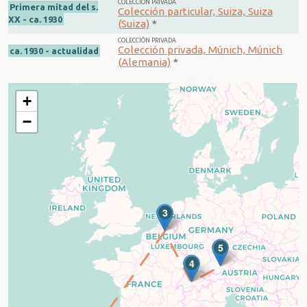
COLECCIÓN PRIVADA
Primera mitad del s.
Colección particular, Suiza, Suiza
XX - ca. 1930
(Suiza)
*
COLECCIÓN PRIVADA
Colección privada, Múnich, Múnich
ca. 1930 - actualidad
(Alemania)
*
+
−
3
5
4