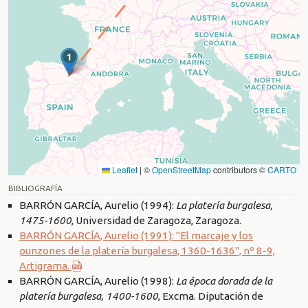
1
Leaflet
|
©
OpenStreetMap
contributors ©
CARTO
BIBLIOGRAFÍA
BARRÓN GARCÍA, Aurelio (1994):
La platería burgalesa,
1475-1600
, Universidad de Zaragoza, Zaragoza.
BARRÓN GARCÍA, Aurelio (1991): "El marcaje y los
punzones de la platería burgalesa, 1360-1636", nº 8-9,
Artigrama.
BARRÓN GARCÍA, Aurelio (1998):
La época dorada de la
platería burgalesa, 1400-1600
, Excma. Diputación de