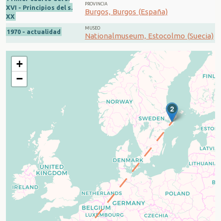
PROVINCIA
XVI - Principios del s.
Burgos, Burgos (España)
XX
MUSEO
1970 - actualidad
Nationalmuseum, Estocolmo (Suecia)
+
−
2