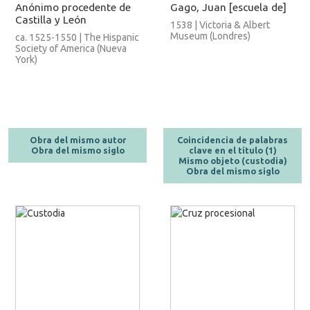
Anónimo procedente de
Gago, Juan [escuela de]
Castilla y León
1538 | Victoria & Albert
Museum (Londres)
ca. 1525-1550 | The Hispanic
Society of America (Nueva
York)
Obra del mismo autor
Coincidencia de palabras
Obra del mismo siglo
clave en el título (1)
Mismo objeto (custodia)
Obra del mismo siglo