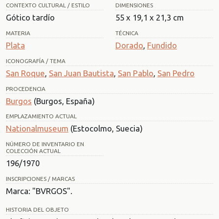
CONTEXTO CULTURAL / ESTILO
DIMENSIONES
Gótico tardío
55 x 19,1 x 21,3 cm
MATERIA
TÉCNICA
Plata
Dorado
,
Fundido
ICONOGRAFÍA / TEMA
San Roque
,
San Juan Bautista
,
San Pablo
,
San Pedro
PROCEDENCIA
Burgos
(Burgos, España)
EMPLAZAMIENTO ACTUAL
Nationalmuseum
(Estocolmo, Suecia)
NÚMERO DE INVENTARIO EN
COLECCIÓN ACTUAL
196/1970
INSCRIPCIONES / MARCAS
Marca: "BVRGOS".
HISTORIA DEL OBJETO