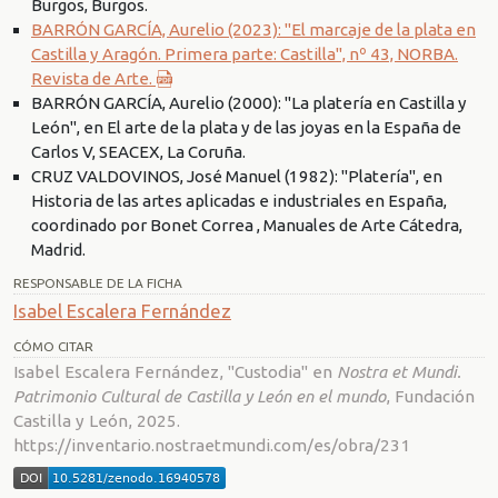
Burgos, Burgos.
BARRÓN GARCÍA, Aurelio (2023): "El marcaje de la plata en
Castilla y Aragón. Primera parte: Castilla", nº 43, NORBA.
Revista de Arte.
BARRÓN GARCÍA, Aurelio (2000): "La platería en Castilla y
León", en El arte de la plata y de las joyas en la España de
Carlos V, SEACEX, La Coruña.
CRUZ VALDOVINOS, José Manuel (1982): "Platería", en
Historia de las artes aplicadas e industriales en España,
coordinado por Bonet Correa , Manuales de Arte Cátedra,
Madrid.
RESPONSABLE DE LA FICHA
Isabel Escalera Fernández
CÓMO CITAR
Isabel Escalera Fernández, "Custodia" en
Nostra et Mundi.
Patrimonio Cultural de Castilla y León en el mundo
, Fundación
Castilla y León, 2025.
https://inventario.nostraetmundi.com/es/obra/231