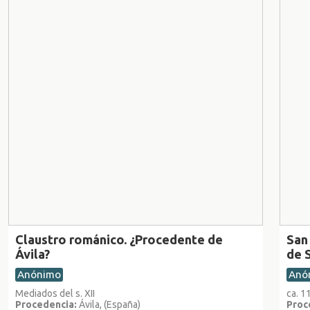
Claustro románico. ¿Procedente de
San
Ávila?
de 
Anónimo
Anó
Mediados del s. XII
ca. 
Procedencia:
Ávila, (España)
Proc