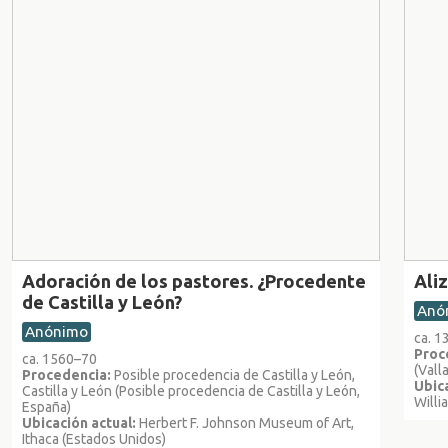
Adoración de los pastores. ¿Procedente
Aliz
de Castilla y León?
Anó
Anónimo
ca. 
Proc
ca. 1560–70
(Vall
Procedencia:
Posible procedencia de Castilla y León,
Ubica
Castilla y León (Posible procedencia de Castilla y León,
Willi
España)
Ubicación actual:
Herbert F. Johnson Museum of Art,
Ithaca (Estados Unidos)