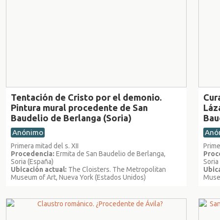
Tentación de Cristo por el demonio.
Cur
Pintura mural procedente de San
Láz
Baudelio de Berlanga (Soria)
Bau
Anónimo
Anó
Primera mitad del s. XII
Prime
Procedencia:
Ermita de San Baudelio de Berlanga,
Proc
Soria (España)
Soria
Ubicación actual:
The Cloisters. The Metropolitan
Ubica
Museum of Art, Nueva York (Estados Unidos)
Museu