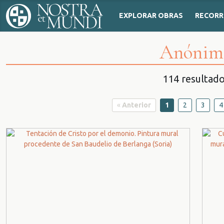
EXPLORAR OBRAS
RECORR
Anónim
114 resultad
«
Anterior
1
2
3
4