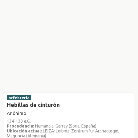
orfebrería
Hebillas de cinturón
Anónimo
134-133 a.C.
Procedencia:
Numancia, Garray (Soria, España)
Ubicación actual:
LEIZA: Leibniz-Zentrum für Archäologie,
Maguncia (Alemania)