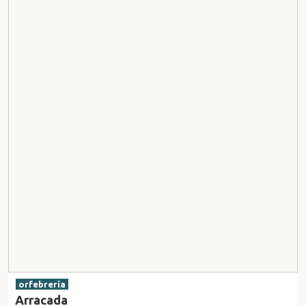
orfebrería
Arracada