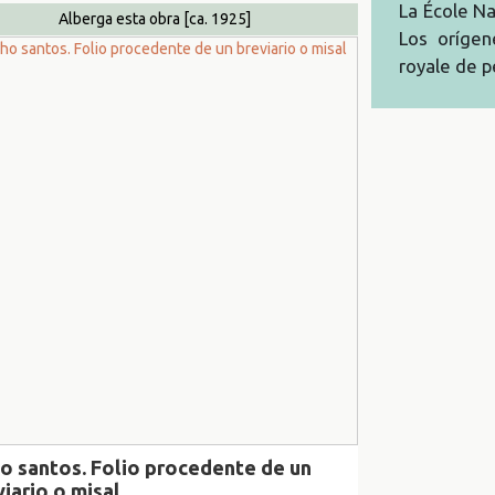
La École N
Alberga esta obra
[ca. 1925]
Los orígen
royale de p
o santos. Folio procedente de un
iario o misal