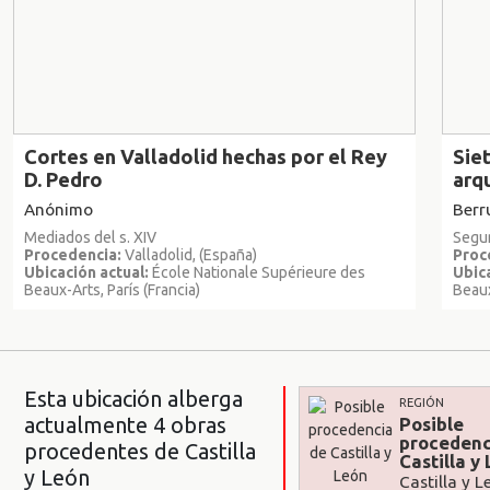
Cortes en Valladolid hechas por el Rey
Siet
D. Pedro
arq
Anónimo
Berr
Mediados del s. XIV
Segun
Procedencia:
Valladolid, (España)
Proc
Ubicación actual:
École Nationale Supérieure des
Ubica
Beaux-Arts, París (Francia)
Beaux
Esta ubicación alberga
REGIÓN
actualmente 4 obras
Posible
procedenc
procedentes de Castilla
Castilla y
y León
Castilla y L