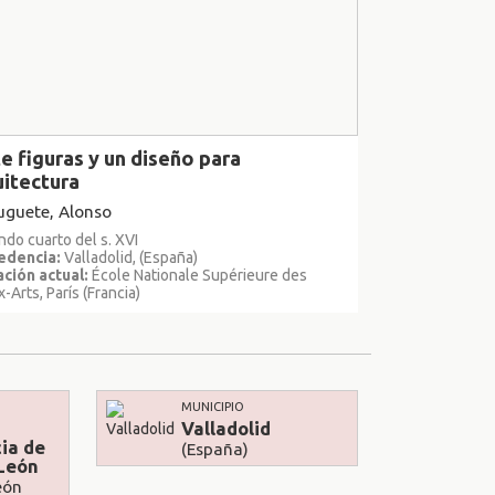
e figuras y un diseño para
uitectura
uguete, Alonso
do cuarto del s. XVI
edencia:
Valladolid, (España)
ción actual:
École Nationale Supérieure des
-Arts, París (Francia)
MUNICIPIO
Valladolid
ia de
(España)
 León
eón