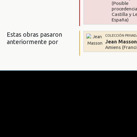
(Posible
procedenci
Castilla y L
España)
Estas obras pasaron
COLECCIÓN PRIVAD
anteriormente por
Jean Masso
Amiens (Franci