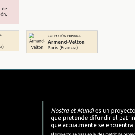
a de
eón,
A
COLECCIÓN PRIVADA
n
Armand-Valton
a)
París (Francia)
Nostra et Mundi
es un proyecto
que pretende difundir el patrim
que actualmente se encuentra 
El proyecto se basa en la idea matriz de promo