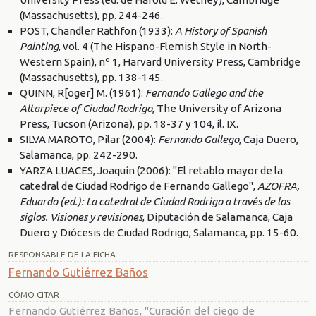
(Massachusetts), pp. 244-246.
POST, Chandler Rathfon (1933):
A History of Spanish
Painting
, vol. 4 (The Hispano-Flemish Style in North-
Western Spain), nº 1, Harvard University Press, Cambridge
(Massachusetts), pp. 138-145.
QUINN, R[oger] M. (1961):
Fernando Gallego and the
Altarpiece of Ciudad Rodrigo
, The University of Arizona
Press, Tucson (Arizona), pp. 18-37 y 104, il. IX.
SILVA MAROTO, Pilar (2004):
Fernando Gallego
, Caja Duero,
Salamanca, pp. 242-290.
YARZA LUACES, Joaquín (2006): "El retablo mayor de la
catedral de Ciudad Rodrigo de Fernando Gallego",
AZOFRA,
Eduardo (ed.): La catedral de Ciudad Rodrigo a través de los
siglos. Visiones y revisiones
, Diputación de Salamanca, Caja
Duero y Diócesis de Ciudad Rodrigo, Salamanca, pp. 15-60.
RESPONSABLE DE LA FICHA
Fernando Gutiérrez Baños
CÓMO CITAR
Fernando Gutiérrez Baños, "Curación del ciego de