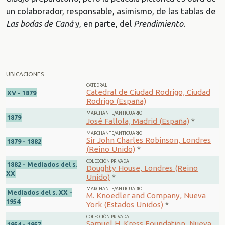
un colaborador, responsable, asimismo, de las tablas de
Las bodas de Caná
y, en parte, del
Prendimiento
.
UBICACIONES
CATEDRAL
Catedral de Ciudad Rodrigo, Ciudad
XV - 1879
Rodrigo (España)
MARCHANTE/ANTICUARIO
1879
José Fallola, Madrid (España)
*
MARCHANTE/ANTICUARIO
Sir John Charles Robinson, Londres
1879 - 1882
(Reino Unido)
*
COLECCIÓN PRIVADA
1882 - Mediados del s.
Doughty House, Londres (Reino
XX
Unido)
*
MARCHANTE/ANTICUARIO
Mediados del s. XX -
M. Knoedler and Company, Nueva
1954
York (Estados Unidos)
*
COLECCIÓN PRIVADA
Samuel H. Kress Foundation, Nueva
1954 - 1957