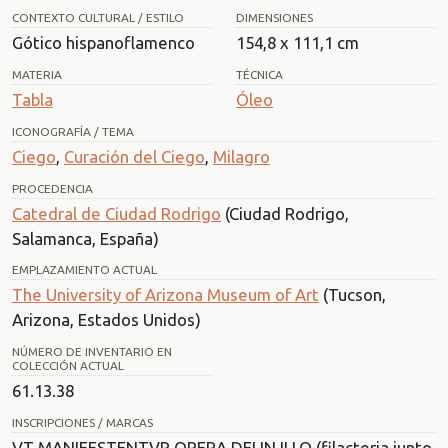
CONTEXTO CULTURAL / ESTILO
DIMENSIONES
Gótico hispanoflamenco
154,8 x 111,1 cm
MATERIA
TÉCNICA
Tabla
Óleo
ICONOGRAFÍA / TEMA
Ciego
,
Curación del Ciego
,
Milagro
PROCEDENCIA
Catedral de Ciudad Rodrigo
(Ciudad Rodrigo,
Salamanca, España)
EMPLAZAMIENTO ACTUAL
The University of Arizona Museum of Art
(Tucson,
Arizona, Estados Unidos)
NÚMERO DE INVENTARIO EN
COLECCIÓN ACTUAL
61.13.38
INSCRIPCIONES / MARCAS
VT MANIFESTENTVR OPERA DEI IN ILLO (filacteria junto