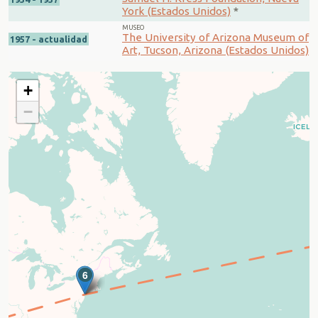
York (Estados Unidos)
*
MUSEO
The University of Arizona Museum of
1957 - actualidad
Art, Tucson, Arizona (Estados Unidos)
+
−
5
6