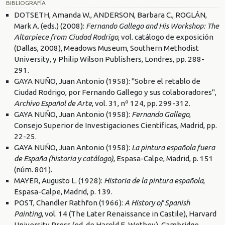
BIBLIOGRAFÍA
DOTSETH, Amanda W., ANDERSON, Barbara C., ROGLÁN,
Mark A. (eds.) (2008):
Fernando Gallego and His Workshop: The
Altarpiece from Ciudad Rodrigo
, vol. catálogo de exposición
(Dallas, 2008), Meadows Museum, Southern Methodist
University, y Philip Wilson Publishers, Londres, pp. 288-
291.
GAYA NUÑO, Juan Antonio (1958): "Sobre el retablo de
Ciudad Rodrigo, por Fernando Gallego y sus colaboradores",
Archivo Español de Arte
, vol. 31, nº 124, pp. 299-312.
GAYA NUÑO, Juan Antonio (1958):
Fernando Gallego
,
Consejo Superior de Investigaciones Científicas, Madrid, pp.
22-25.
GAYA NUÑO, Juan Antonio (1958):
La pintura española fuera
de España (historia y catálogo)
, Espasa-Calpe, Madrid, p. 151
(núm. 801).
MAYER, Augusto L. (1928):
Historia de la pintura española
,
Espasa-Calpe, Madrid, p. 139.
POST, Chandler Rathfon (1966):
A History of Spanish
Painting
, vol. 14 (The Later Renaissance in Castile), Harvard
University Press (ed. de Harold E. Wethey), Cambridge