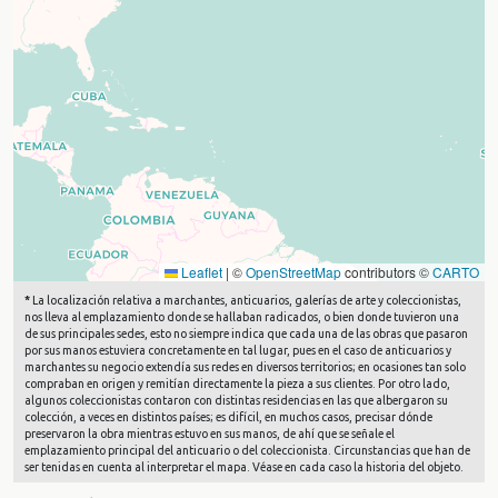
Leaflet
|
©
OpenStreetMap
contributors ©
CARTO
*
La localización relativa a marchantes, anticuarios, galerías de arte y coleccionistas,
nos lleva al emplazamiento donde se hallaban radicados, o bien donde tuvieron una
de sus principales sedes, esto no siempre indica que cada una de las obras que pasaron
por sus manos estuviera concretamente en tal lugar, pues en el caso de anticuarios y
marchantes su negocio extendía sus redes en diversos territorios; en ocasiones tan solo
compraban en origen y remitían directamente la pieza a sus clientes. Por otro lado,
algunos coleccionistas contaron con distintas residencias en las que albergaron su
colección, a veces en distintos países; es difícil, en muchos casos, precisar dónde
preservaron la obra mientras estuvo en sus manos, de ahí que se señale el
emplazamiento principal del anticuario o del coleccionista. Circunstancias que han de
ser tenidas en cuenta al interpretar el mapa. Véase en cada caso la historia del objeto.