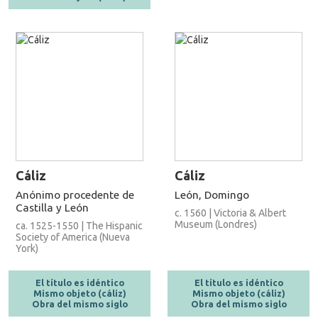
Cáliz
Cáliz
Anónimo procedente de
León, Domingo
Castilla y León
c. 1560 | Victoria & Albert
Museum (Londres)
ca. 1525-1550 | The Hispanic
Society of America (Nueva
York)
El título es idéntico
El título es idéntico
Mismo objeto (cáliz)
Mismo objeto (cáliz)
Obra del mismo siglo
Obra del mismo siglo