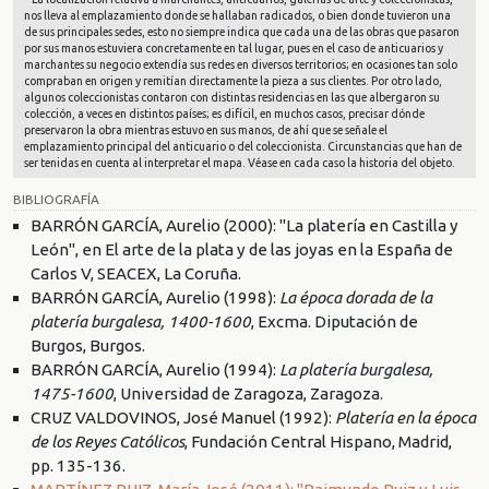
nos lleva al emplazamiento donde se hallaban radicados, o bien donde tuvieron una
de sus principales sedes, esto no siempre indica que cada una de las obras que pasaron
por sus manos estuviera concretamente en tal lugar, pues en el caso de anticuarios y
marchantes su negocio extendía sus redes en diversos territorios; en ocasiones tan solo
compraban en origen y remitían directamente la pieza a sus clientes. Por otro lado,
algunos coleccionistas contaron con distintas residencias en las que albergaron su
colección, a veces en distintos países; es difícil, en muchos casos, precisar dónde
preservaron la obra mientras estuvo en sus manos, de ahí que se señale el
emplazamiento principal del anticuario o del coleccionista. Circunstancias que han de
ser tenidas en cuenta al interpretar el mapa. Véase en cada caso la historia del objeto.
BIBLIOGRAFÍA
BARRÓN GARCÍA, Aurelio (2000): "La platería en Castilla y
León", en El arte de la plata y de las joyas en la España de
Carlos V, SEACEX, La Coruña.
BARRÓN GARCÍA, Aurelio (1998):
La época dorada de la
platería burgalesa, 1400-1600
, Excma. Diputación de
Burgos, Burgos.
BARRÓN GARCÍA, Aurelio (1994):
La platería burgalesa,
1475-1600
, Universidad de Zaragoza, Zaragoza.
CRUZ VALDOVINOS, José Manuel (1992):
Platería en la época
de los Reyes Católicos
, Fundación Central Hispano, Madrid,
pp. 135-136.