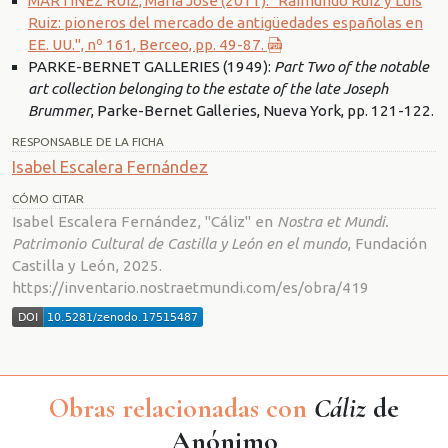
MARTÍNEZ RUIZ, María José (2011): "Raimundo Ruiz y Luis
Ruiz: pioneros del mercado de antigüedades españolas en
EE. UU.", nº 161, Berceo, pp. 49-87.
PARKE-BERNET GALLERIES (1949):
Part Two of the notable
art collection belonging to the estate of the late Joseph
Brummer
, Parke-Bernet Galleries, Nueva York, pp. 121-122.
RESPONSABLE DE LA FICHA
Isabel Escalera Fernández
CÓMO CITAR
Isabel Escalera Fernández, "Cáliz" en
Nostra et Mundi.
Patrimonio Cultural de Castilla y León en el mundo
, Fundación
Castilla y León, 2025.
https://inventario.nostraetmundi.com/es/obra/419
Obras relacionadas con
Cáliz
de
Anónimo