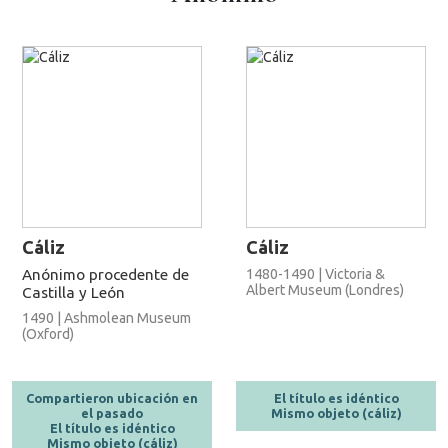
Cáliz
Cáliz
Anónimo procedente de
1480-1490 | Victoria &
Albert Museum (Londres)
Castilla y León
1490 | Ashmolean Museum
(Oxford)
Compartieron ubicación en
El título es idéntico
el pasado
Mismo objeto (cáliz)
El título es idéntico
Mismo objeto (cáliz)