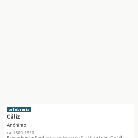
orfebrería
Cáliz
Anónimo
ca. 1500-1520
Procedencia:
Posible procedencia de Castilla y León, Castilla y