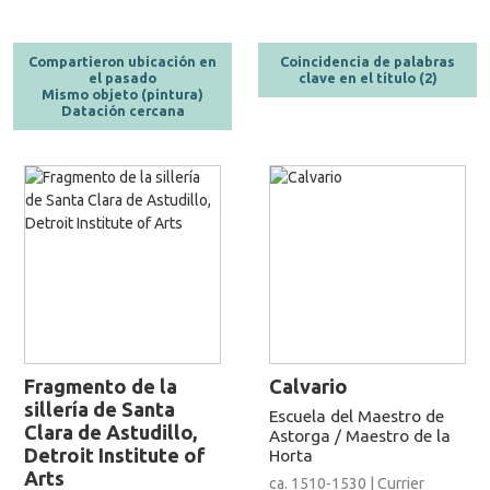
Compartieron ubicación en
Coincidencia de palabras
el pasado
clave en el título (2)
Mismo objeto (pintura)
Datación cercana
Fragmento de la
Calvario
sillería de Santa
Escuela del Maestro de
Clara de Astudillo,
Astorga / Maestro de la
Detroit Institute of
Horta
Arts
ca. 1510-1530 | Currier