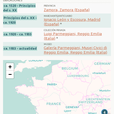
UBICACIONES
ca. 1520 - Principios
PROVINCIA
Zamora, Zamora (España)
del s. XX
MARCHANTE/ANTICUARIO
Principios del s. XX -
Ignacio León y Escosura, Madrid
ca. 1920
(España)
*
COLECCIÓN PRIVADA
Luigi Parmeggiani, Reggio Emilia
ca. 1920 - ca. 1933
(Italia)
*
MUSEO
Galería Parmeggiani, Musei Civici di
ca. 1933 - actualidad
Reggio Emilia, Reggio Emilia (Italia)
+
−
3
4