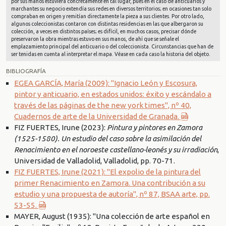
por sus manos estuviera concretamente en tal lugar, pues en el caso de anticuarios y
marchantes su negocio extendía sus redes en diversos territorios; en ocasiones tan solo
compraban en origen y remitían directamente la pieza a sus clientes. Por otro lado,
algunos coleccionistas contaron con distintas residencias en las que albergaron su
colección, a veces en distintos países; es difícil, en muchos casos, precisar dónde
preservaron la obra mientras estuvo en sus manos, de ahí que se señale el
emplazamiento principal del anticuario o del coleccionista. Circunstancias que han de
ser tenidas en cuenta al interpretar el mapa. Véase en cada caso la historia del objeto.
BIBLIOGRAFÍA
EGEA GARCÍA, María (2009): "Ignacio León y Escosura,
pintor y anticuario, en estados unidos: éxito y escándalo a
través de las páginas de the new york times", nº 40,
Cuadernos de arte de la Universidad de Granada.
FIZ FUERTES, Irune (2023):
Pintura y pintores en Zamora
(1525-1580). Un estudio del caso sobre la asimilación del
Renacimiento en el noroeste castellano-leonés y su irradiación
,
Universidad de Valladolid, Valladolid, pp. 70-71.
FIZ FUERTES, Irune (2021): "El expolio de la pintura del
primer Renacimiento en Zamora. Una contribución a su
estudio y una propuesta de autoría", nº 87, BSAA arte, pp.
53-55.
MAYER, August (1935): "Una colección de arte español en