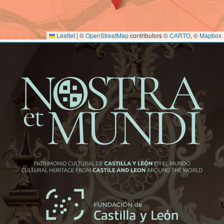
Leaflet
|
©
OpenStreetMap
contributors ©
CARTO
, ©
Mapbox