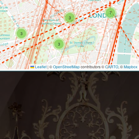
7
3
3
3
Leaflet
|
©
OpenStreetMap
contributors ©
CARTO
, ©
Mapbox