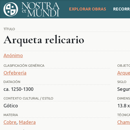
EXPLORAR OBRAS
RECORR
TÍTULO
Arqueta relicario
Anónimo
CLASIFICACIÓN GENÉRICA
OBJET
Orfebrería
Arqu
DATACIÓN
SIGLO
ca. 1250-1300
Segun
CONTEXTO CULTURAL / ESTILO
DIMENS
Gótico
13.8 
MATERIA
TÉCNIC
Cobre
,
Madera
Cham