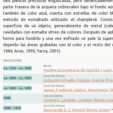
seis piedras preciosas engastadas, pero lamentablemen
parte trasera de la arqueta sobresalen bajo el fondo az
también de color azul, cuenta con estrellas de color b
método de esmaltado utilizado: el champlevé. Consis
superficie de un objeto, generalmente de metal (cobr
cavidades con esmalte vítreo de colores. Después de apli
horno para fundirlo y una vez enfriado se pule la super
dejando las áreas grabadas con el color y el resto del
1984; Arias, 1995; Yarza, 2001).
UBICACIONES
REGIÓN
ca. 1250 - ca. 1800
Posible procedencia de Castilla y León,
COLECCIÓN PRIVADA
ca. 1800 - ca. 1850
Colección privada, Francia, Francia (Fra
COLECCIÓN PRIVADA
ca. 1850 - ca. 1890
James Frederick Hutton, Manchester (
CASA DE SUBASTAS
1890
Christie's, Londres, Londres (Reino Uni
COLECCIÓN PRIVADA
1890 - 1918
Reverendo E. S. Dewick (Reino Unido)
*