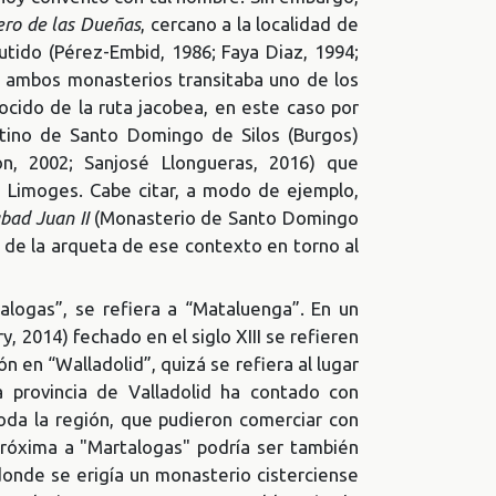
ero de las Dueñas
, cercano a la localidad de
tido (Pérez-Embid, 1986; Faya Diaz, 1994;
r ambos monasterios transitaba uno de los
ocido de la ruta jacobea, en este caso por
ctino de Santo Domingo de Silos (Burgos)
n, 2002; Sanjosé Llongueras, 2016) que
e Limoges. Cabe citar, a modo de ejemplo,
bad Juan II
(Monasterio de Santo Domingo
ia de la arqueta de ese contexto en torno al
rtalogas”, se refiera a “Mataluenga”. En un
 2014) fechado en el siglo XIII se refieren
 en “Walladolid”, quizá se refiera al lugar
 provincia de Valladolid ha contado con
oda la región, que pudieron comerciar con
próxima a "Martalogas" podría ser también
 donde se erigía un monasterio cisterciense