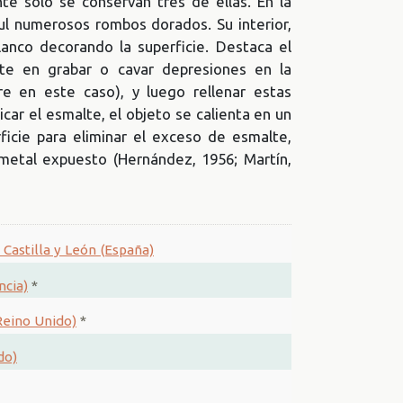
te solo se conservan tres de ellas. En la
ul numerosos rombos dorados. Su interior,
lanco decorando la superficie. Destaca el
te en grabar o cavar depresiones en la
e en este caso), y luego rellenar estas
car el esmalte, el objeto se calienta en un
ficie para eliminar el exceso de esmalte,
 metal expuesto (Hernández, 1956; Martín,
 Castilla y León (España)
ncia)
*
Reino Unido)
*
do)