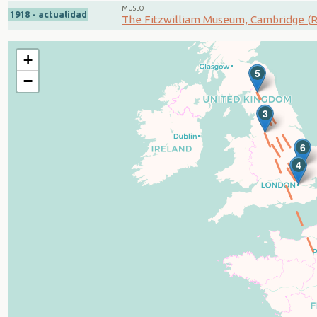
MUSEO
1918 - actualidad
The Fitzwilliam Museum, Cambridge (R
+
5
−
3
6
4