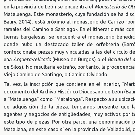
en la provincia de León se encuentra el
Monasterio de Ot
Mataluenga. Este monasterio, cuya fundación se ha discu
Baury, 2014), está próximo al monasterio de Carrizo -po
ramales del Camino a Santiago-. En el itinerario más con
tierras burgalesas, se encuentra el monasterio benedi
donde hubo un destacado taller de orfebrería (Barró
confeccionaba piezas muy vinculadas a las del círculo d
una
Arqueta-relicario
(Museo de Burgos) o el
Báculo del a
de Silos). No resultaría extraño, por tanto, la procedenc
Viejo Camino de Santiago, o Camino Olvidado.
Tal vez, la inscripción que contiene en el interior, “Ma
documento del Archivo Histórico Diocesano de León (Baury,
a “Mataluenga” como “Matalonga”. Respecto a su ubicación
de adquisición de la pieza, tengamos presente que la
agentes y negocios de antigüedades, muy activos por t
este tipo de piezas. Por otra parte, una denominación 
Matallana, en este caso sí en la provincia de Valladolid,