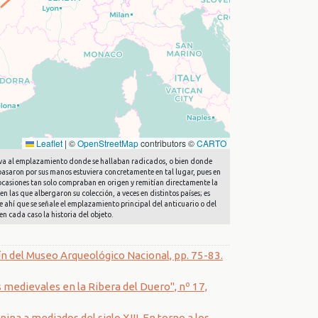
Leaflet
|
©
OpenStreetMap
contributors ©
CARTO
 lleva al emplazamiento donde se hallaban radicados, o bien donde
 pasaron por sus manos estuviera concretamente en tal lugar, pues en
n ocasiones tan solo compraban en origen y remitían directamente la
en las que albergaron su colección, a veces en distintos países; es
e ahí que se señale el emplazamiento principal del anticuario o del
en cada caso la historia del objeto.
ín del Museo Arqueológico Nacional, pp. 75-83.
 medievales en la Ribera del Duero", nº 17,
na a mediados del siglo XIII. En torno a los