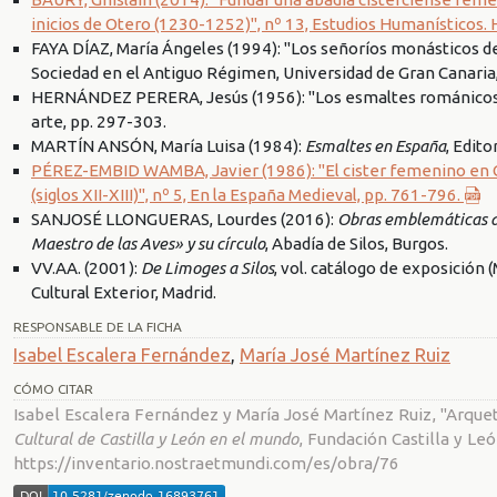
inicios de Otero (1230-1252)", nº 13, Estudios Humanísticos. H
FAYA DÍAZ, María Ángeles (1994): "Los señoríos monásticos de Ca
Sociedad en el Antiguo Régimen, Universidad de Gran Canaria,
HERNÁNDEZ PERERA, Jesús (1956): "Los esmaltes románicos y 
arte, pp. 297-303.
MARTÍN ANSÓN, María Luisa (1984):
Esmaltes en España
, Edito
PÉREZ-EMBID WAMBA, Javier (1986): "El cister femenino en Ca
(siglos XII-XIII)", nº 5, En la España Medieval, pp. 761-796.
SANJOSÉ LLONGUERAS, Lourdes (2016):
Obras emblemáticas del
Maestro de las Aves» y su círculo
, Abadía de Silos, Burgos.
VV.AA. (2001):
De Limoges a Silos
, vol. catálogo de exposición 
Cultural Exterior, Madrid.
RESPONSABLE DE LA FICHA
Isabel Escalera Fernández
,
María José Martínez Ruiz
CÓMO CITAR
Isabel Escalera Fernández y María José Martínez Ruiz, "Arquet
Cultural de Castilla y León en el mundo
, Fundación Castilla y Leó
https://inventario.nostraetmundi.com/es/obra/76