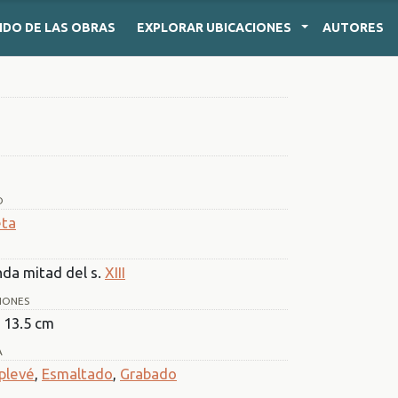
IDO
DE LAS OBRAS
EXPLORAR
UBICACIONES
AUTORES
O
eta
da mitad del s.
XIII
IONES
x 13.5 cm
A
plevé
,
Esmaltado
,
Grabado