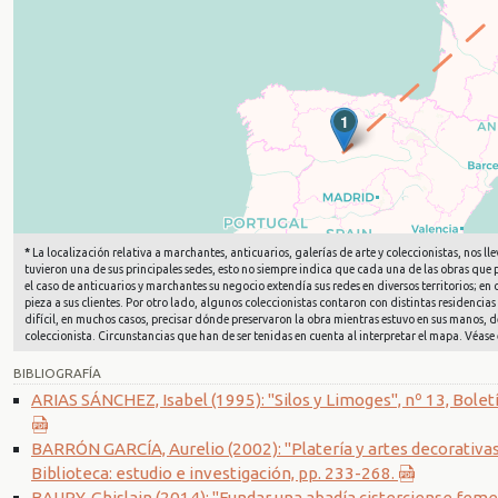
1
*
La localización relativa a marchantes, anticuarios, galerías de arte y coleccionistas, nos
tuvieron una de sus principales sedes, esto no siempre indica que cada una de las obras que
el caso de anticuarios y marchantes su negocio extendía sus redes en diversos territorios; e
pieza a sus clientes. Por otro lado, algunos coleccionistas contaron con distintas residencias 
difícil, en muchos casos, precisar dónde preservaron la obra mientras estuvo en sus manos, d
coleccionista. Circunstancias que han de ser tenidas en cuenta al interpretar el mapa. Véase 
BIBLIOGRAFÍA
ARIAS SÁNCHEZ, Isabel (1995): "Silos y Limoges", nº 13, Bolet
BARRÓN GARCÍA, Aurelio (2002): "Platería y artes decorativas
Biblioteca: estudio e investigación, pp. 233-268.
BAURY, Ghislain (2014): "Fundar una abadía cisterciense femeni