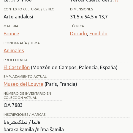
CONTEXTO CULTURAL / ESTILO
DIMENSIONES
Arte andalusí
31,5 x 54,5 x 13,7
MATERIA
TÉCNICA
Bronce
Dorado
,
Fundido
ICONOGRAFÍA / TEMA
Animales
PROCEDENCIA
El Castellón
(Monzón de Campos, Palencia, España)
EMPLAZAMIENTO ACTUAL
Museo del Louvre
(París, Francia)
NÚMERO DE INVENTARIO EN
COLECCIÓN ACTUAL
OA 7883
INSCRIPCIONES / MARCAS
ةلما / نملكعشرةبا
baraka kāmila /ni'ma šāmila