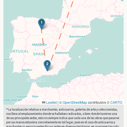
1
2
Leaflet
|
©
OpenStreetMap
contributors ©
CARTO
*
La localización relativa a marchantes, anticuarios, galerías de arte y coleccionistas,
nos lleva al emplazamiento donde se hallaban radicados, o bien donde tuvieron una
de sus principales sedes, esto no siempre indica que cada una de las obras que pasaron
por sus manos estuviera concretamente en tal lugar, pues en el caso de anticuarios y
marchantes su negocio extendía sus redes en diversos territorios; en ocasiones tan solo