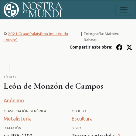
©
2021 GrandPalaisRmn (
musée du
|
Fotografía: Mathieu
Louvre)
Rabeau.
Compartir esta obra:
TÍTULO
León de Monzón de Campos
Anónimo
CLASIFICACIÓN GENÉRICA
OBJETO
Metalistería
Escultura
DATACIÓN
SIGLO
ca. 975-1100
Tercer cuarto del s.
X