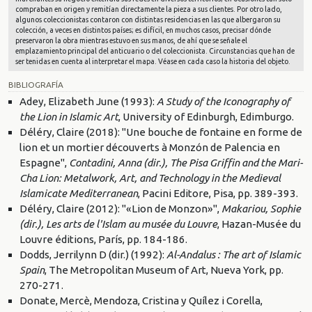
compraban en origen y remitían directamente la pieza a sus clientes. Por otro lado,
algunos coleccionistas contaron con distintas residencias en las que albergaron su
colección, a veces en distintos países; es difícil, en muchos casos, precisar dónde
preservaron la obra mientras estuvo en sus manos, de ahí que se señale el
emplazamiento principal del anticuario o del coleccionista. Circunstancias que han de
ser tenidas en cuenta al interpretar el mapa. Véase en cada caso la historia del objeto.
BIBLIOGRAFÍA
Adey, Elizabeth June (1993):
A Study of the Iconography of
the Lion in Islamic Art
, University of Edinburgh, Edimburgo.
Déléry, Claire (2018): "Une bouche de fontaine en forme de
lion et un mortier découverts à Monzón de Palencia en
Espagne",
Contadini, Anna (dir.), The Pisa Griffin and the Mari-
Cha Lion: Metalwork, Art, and Technology in the Medieval
Islamicate Mediterranean
, Pacini Editore, Pisa, pp. 389-393.
Déléry, Claire (2012): "«Lion de Monzon»",
Makariou, Sophie
(dir.), Les arts de l'Islam au musée du Louvre
, Hazan-Musée du
Louvre éditions, París, pp. 184-186.
Dodds, Jerrilynn D (dir.) (1992):
Al-Andalus : The art of Islamic
Spain
, The Metropolitan Museum of Art, Nueva York, pp.
270-271.
Donate, Mercè, Mendoza, Cristina y Quílez i Corella,