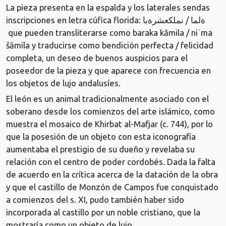
La pieza presenta en la espalda y los laterales sendas
inscripciones en letra cúfica florida: ةلما / نملكعشرةبا
que pueden transliterarse como baraka kāmila / niʿma
šāmila y traducirse como bendición perfecta / felicidad
completa, un deseo de buenos auspicios para el
poseedor de la pieza y que aparece con frecuencia en
los objetos de lujo andalusíes.
El león es un animal tradicionalmente asociado con el
soberano desde los comienzos del arte islámico, como
muestra el mosaico de Khirbat al-Mafjar (c. 744), por lo
que la posesión de un objeto con esta iconografía
aumentaba el prestigio de su dueño y revelaba su
relación con el centro de poder cordobés. Dada la falta
de acuerdo en la crítica acerca de la datación de la obra
y que el castillo de Monzón de Campos fue conquistado
a comienzos del s. XI, pudo también haber sido
incorporada al castillo por un noble cristiano, que la
mostraría como un objeto de lujo.