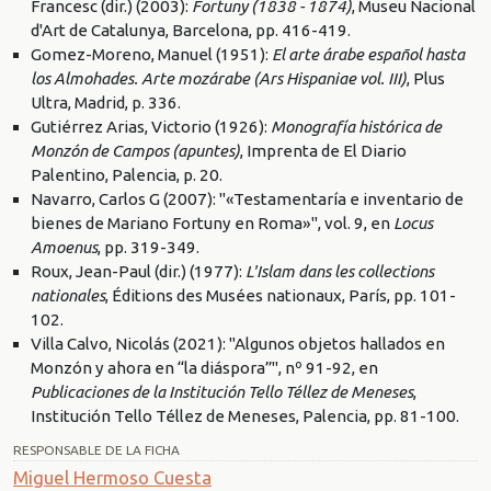
Francesc (dir.) (2003):
Fortuny (1838 - 1874)
, Museu Nacional
d'Art de Catalunya, Barcelona, pp. 416-419.
Gomez-Moreno, Manuel (1951):
El arte árabe español hasta
los Almohades. Arte mozárabe (Ars Hispaniae vol. III)
, Plus
Ultra, Madrid, p. 336.
Gutiérrez Arias, Victorio (1926):
Monografía histórica de
Monzón de Campos (apuntes)
, Imprenta de El Diario
Palentino, Palencia, p. 20.
Navarro, Carlos G (2007): "«Testamentaría e inventario de
bienes de Mariano Fortuny en Roma»", vol. 9, en
Locus
Amoenus
, pp. 319-349.
Roux, Jean-Paul (dir.) (1977):
L'Islam dans les collections
nationales
, Éditions des Musées nationaux, París, pp. 101-
102.
Villa Calvo, Nicolás (2021): "Algunos objetos hallados en
Monzón y ahora en “la diáspora”", nº 91-92, en
Publicaciones de la Institución Tello Téllez de Meneses
,
Institución Tello Téllez de Meneses, Palencia, pp. 81-100.
RESPONSABLE DE LA FICHA
Miguel Hermoso Cuesta