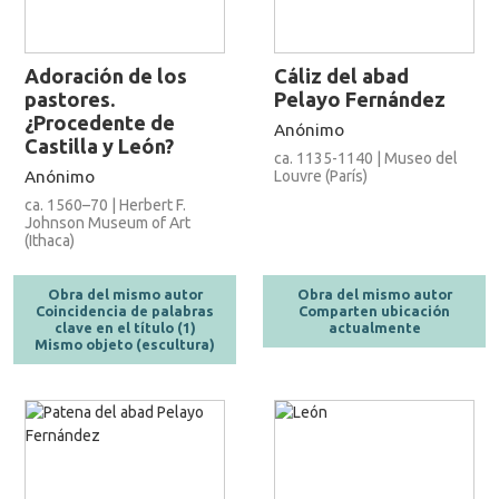
Adoración de los
Cáliz del abad
pastores.
Pelayo Fernández
¿Procedente de
Anónimo
Castilla y León?
ca. 1135-1140 | Museo del
Anónimo
Louvre (París)
ca. 1560–70 | Herbert F.
Johnson Museum of Art
(Ithaca)
Obra del mismo autor
Obra del mismo autor
Coincidencia de palabras
Comparten ubicación
clave en el título (1)
actualmente
Mismo objeto (escultura)