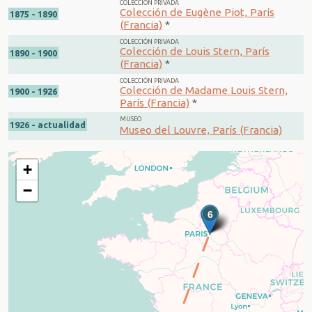
COLECCIÓN PRIVADA
Colección de Eugène Piot, París
1875 - 1890
(Francia)
*
COLECCIÓN PRIVADA
Colección de Louis Stern, París
1890 - 1900
(Francia)
*
COLECCIÓN PRIVADA
Colección de Madame Louis Stern,
1900 - 1926
París (Francia)
*
MUSEO
1926 - actualidad
Museo del Louvre, París (Francia)
+
−
3
4
5
6