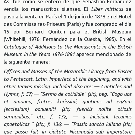
Así fue como se enteró de que Sebastián Fernández
vendía los manuscritos silenses. El
Liber misticus
se
puso a la venta en París el 1 de junio de 1878 en el Hotel
des Commissaires-Priseurs (París) y fue comprado el día
15 por Bernard Quritch para el British Museum
(Whitehill, 1976; Fernández de la Cuesta, 1985). En el
Catalogue of Additions to the Manuscripts in the British
Museum in the Years 1876-1881
aparece mencionado de
la siguiente manera:
Offices and Masses of the Mozarabic Liturgy from Easter
to Pentecost. Latin. Imperfect at the beginning, and with
other leaves missing. Included also are: — Canticles and
Hymns, f. 57; — "Sermo de cotididie" (sic), beg. "Eogo uos
et amoneo, fratres karissimi, quotiens ad egZam
[ecclesiam] oonueniti {sic) fueritis nolite otiosis
sermonibus," etc. f. 132; — u Incipiunt letanias
apoetolicas " (sic), f. 136; — "Passio sancta Iuliana (sic)
que passa fuit in ciuitate Nicomedia sub imperatore