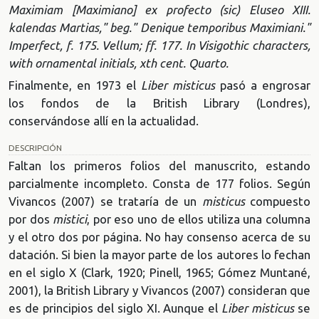
Maximiam [Maximiano] ex profecto (sic) Eluseo XIII.
kalendas Martias," beg." Denique temporibus Maximiani."
Imperfect, f. 175. Vellum; ff. 177. In Visigothic characters,
with ornamental initials, xth cent. Quarto.
Finalmente, en 1973 el
Liber misticus
pasó a engrosar
los fondos de la British Library (Londres),
conservándose allí en la actualidad.
DESCRIPCIÓN
Faltan los primeros folios del manuscrito, estando
parcialmente incompleto. Consta de 177 folios. Según
Vivancos (2007) se trataría de un
misticus
compuesto
por dos
mistici
, por eso uno de ellos utiliza una columna
y el otro dos por página. No hay consenso acerca de su
datación. Si bien la mayor parte de los autores lo fechan
en el siglo X (Clark, 1920; Pinell, 1965; Gómez Muntané,
2001), la British Library y Vivancos (2007) consideran que
es de principios del siglo XI. Aunque el
Liber misticus
se