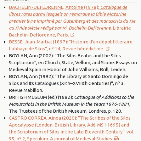
BACHELIN-DEFLORENNE, Antoine (1878):
Catalogue de
libres rares parmi lesquels on remarque la Bible Mazarine
premier livre imprimé par Gutenberg et des manuscrits du XIe
au XVIIIe siècle rédigé par M. Bachelin-Deflorenne
, Librairie
Bachelin-Deflorenne, París.
BESSE, Jean-Martial (1897): "Histoire d'un dépot litteraire.
L'abbaye de Silos", nº 14, Revue bénédictine.
BOYLAN, Ann (2002): "The Silos Beatus and the Silos
Scriptorium", en Church, State, Vellum, and Stone: Essays on
Medieval Spain in Honor of John Williams, Brill, Leiden.
BOYLAN, Ann (1992): "The Library at Santo Domingo de
Silos and Its Catalogues (XIth–XVIIIth Centuries)", nº 3,
Revue Mabillon.
BRITISH MUSEUM (ed.) (1882):
Catalogue of Additions to the
Manuscripts in the British Museum in the Years 1876-1881
,
The Trustees of the British Museum, Londres, p. 120.
CASTRO CORREA, Ainoa (2020): "The Scribes of the Silos
Apocalypse (London, British Library, Add. MS 11695) and
the Scriptorium of Silos in the Late Eleventh Century", vol.
95, nº 2, Speculum. A journal of Medieval Studies.