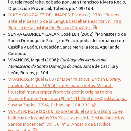
liturgia mozárabe, editado por Juan Francisco Rivera Recio,
Diputación Provincial, Toledo, pp. 109-164.
RUIZ Y GONZÁLEZ DE LINARES, Ernesto (1978): "Burgos
ante el Milenario de la Lengua Castellana escrita", nº 190,
Boletín de la Institución Fernán González.
SENRA GABRIEL Y GALÁN, José Luis (2002): "Monasterio de
Santo Domingo de Silos", en Enciclopedia del románico en
Castilla y León, Fundación Santa María la Real, Aguilar de
Campoo.
VIVANCOS, Miguel (2006):
Catálogo del Archivo del
Monasterio de Santo Domingo de Silos
, Junta de Castilla y
León, Burgos, p. 304.
VIVANCOS, Miguel (2007): "Liber misticus. British Library,
London, Add. ms. 30846", en Hispania Vetus. Musical-
liturgical manuscripts: from Visigothic Origins to the
Franco-Roman Transition (9th-12th Centuries), editado por
Susana Zapke, BBVA, Bilbao, pp. 304-305.
WALKER, Rose (2020): "Expresando el cambio litúrgico en
la Iberia de los siglos XI y XII a través de la festividad de los
Santos Inocentes", vol. 50, nº 2, Anuario de Estudios
Medievales.