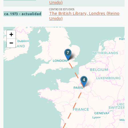
Unido)
CENTRO DE ESTUDIOS
The British Library, Londres (Reino
ca. 1973 - actualidad
Unido)
+
−
7
5
6
4