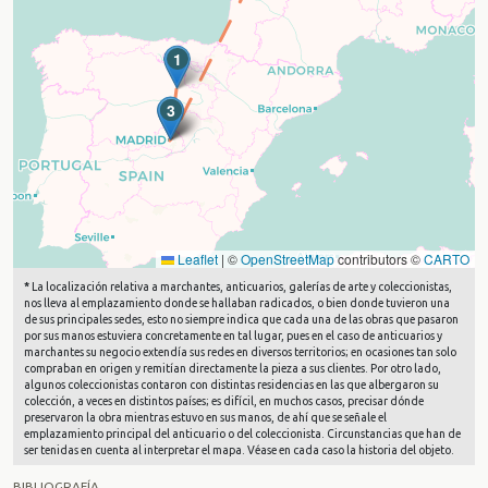
1
2
3
Leaflet
|
©
OpenStreetMap
contributors ©
CARTO
*
La localización relativa a marchantes, anticuarios, galerías de arte y coleccionistas,
nos lleva al emplazamiento donde se hallaban radicados, o bien donde tuvieron una
de sus principales sedes, esto no siempre indica que cada una de las obras que pasaron
por sus manos estuviera concretamente en tal lugar, pues en el caso de anticuarios y
marchantes su negocio extendía sus redes en diversos territorios; en ocasiones tan solo
compraban en origen y remitían directamente la pieza a sus clientes. Por otro lado,
algunos coleccionistas contaron con distintas residencias en las que albergaron su
colección, a veces en distintos países; es difícil, en muchos casos, precisar dónde
preservaron la obra mientras estuvo en sus manos, de ahí que se señale el
emplazamiento principal del anticuario o del coleccionista. Circunstancias que han de
ser tenidas en cuenta al interpretar el mapa. Véase en cada caso la historia del objeto.
BIBLIOGRAFÍA