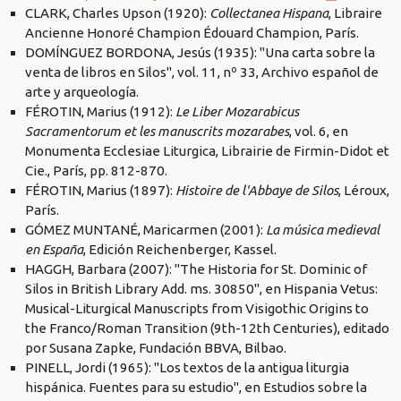
CLARK, Charles Upson (1920):
Collectanea Hispana
, Libraire
Ancienne Honoré Champion Édouard Champion, París.
DOMÍNGUEZ BORDONA, Jesús (1935): "Una carta sobre la
venta de libros en Silos", vol. 11, nº 33, Archivo español de
arte y arqueología.
FÉROTIN, Marius (1912):
Le Liber Mozarabicus
Sacramentorum et les manuscrits mozarabes
, vol. 6, en
Monumenta Ecclesiae Liturgica, Librairie de Firmin-Didot et
Cie., París, pp. 812-870.
FÉROTIN, Marius (1897):
Histoire de l'Abbaye de Silos
, Léroux,
París.
GÓMEZ MUNTANÉ, Maricarmen (2001):
La música medieval
en España
, Edición Reichenberger, Kassel.
HAGGH, Barbara (2007): "The Historia for St. Dominic of
Silos in British Library Add. ms. 30850", en Hispania Vetus:
Musical-Liturgical Manuscripts from Visigothic Origins to
the Franco/Roman Transition (9th-12th Centuries), editado
por Susana Zapke, Fundación BBVA, Bilbao.
PINELL, Jordi (1965): "Los textos de la antigua liturgia
hispánica. Fuentes para su estudio", en Estudios sobre la