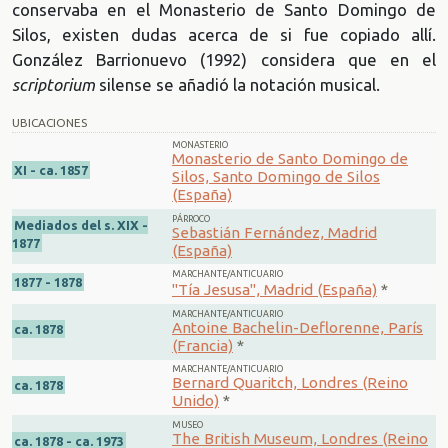
conservaba en el Monasterio de Santo Domingo de
Silos, existen dudas acerca de si fue copiado allí.
González Barrionuevo (1992) considera que en el
scriptorium
silense se añadió la notación musical.
UBICACIONES
MONASTERIO
Monasterio de Santo Domingo de
XI - ca. 1857
Silos, Santo Domingo de Silos
(España)
PÁRROCO
Mediados del s. XIX -
Sebastián Fernández, Madrid
1877
(España)
MARCHANTE/ANTICUARIO
1877 - 1878
"Tía Jesusa", Madrid (España)
*
MARCHANTE/ANTICUARIO
Antoine Bachelin-Deflorenne, París
ca. 1878
(Francia)
*
MARCHANTE/ANTICUARIO
Bernard Quaritch, Londres (Reino
ca. 1878
Unido)
*
MUSEO
The British Museum, Londres (Reino
ca. 1878 - ca. 1973