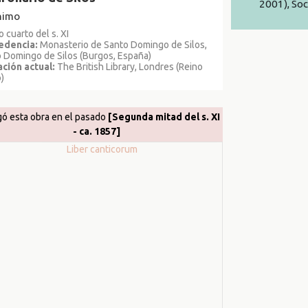
2001), Soc
nimo
o cuarto del s. XI
edencia:
Monasterio de Santo Domingo de Silos,
 Domingo de Silos (Burgos, España)
ción actual:
The British Library, Londres (Reino
)
ó esta obra en el pasado
[Segunda mitad del s. XI
- ca. 1857]