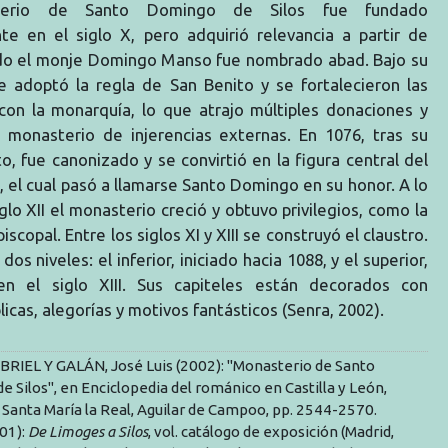
terio de Santo Domingo de Silos fue fundado
nte en el siglo X, pero adquirió relevancia a partir de
do el monje Domingo Manso fue nombrado abad. Bajo su
se adoptó la regla de San Benito y se fortalecieron las
 con la monarquía, lo que atrajo múltiples donaciones y
l monasterio de injerencias externas. En 1076, tras su
to, fue canonizado y se convirtió en la figura central del
 el cual pasó a llamarse Santo Domingo en su honor. A lo
iglo XII el monasterio creció y obtuvo privilegios, como la
scopal. Entre los siglos XI y XIII se construyó el claustro.
os niveles: el inferior, iniciado hacia 1088, y el superior,
en el siglo XIII. Sus capiteles están decorados con
licas, alegorías y motivos fantásticos (Senra, 2002).
RIEL Y GALÁN, José Luis (2002): "Monasterio de Santo
 Silos", en Enciclopedia del románico en Castilla y León,
Santa María la Real, Aguilar de Campoo, pp. 2544-2570.
01):
De Limoges a Silos
, vol. catálogo de exposición (Madrid,