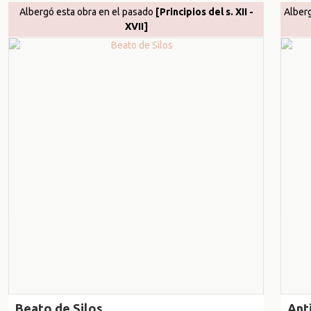
Albergó esta obra en el pasado
[Principios del s. XII -
Alber
XVII]
Beato de Silos
Ant