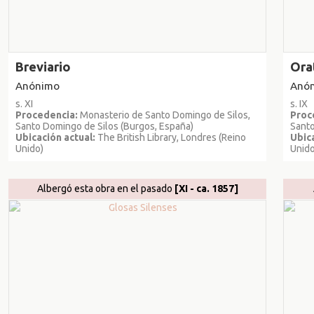
Breviario
Ora
Anónimo
Anó
s. XI
s. IX
Procedencia:
Monasterio de Santo Domingo de Silos,
Proc
Santo Domingo de Silos (Burgos, España)
Santo
Ubicación actual:
The British Library, Londres (Reino
Ubica
Unido)
Unido
Albergó esta obra en el pasado
[XI - ca. 1857]