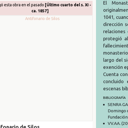
El Monas
gó esta obra en el pasado
[Último cuarto del s. XI -
originalme
ca. 1857]
1041, cuan
dirección 
relaciones
protegió a
fallecimien
monasterio,
largo del s
exención epi
Cuenta con d
concluido 
escenas bíb
BIBLIOGRAFÍA
SENRA GAB
Domingo de
Fundación 
VV.AA. (20
ifonario de Silos