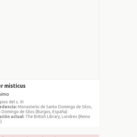
r misticus
nimo
pios del s. XI
edencia:
Monasterio de Santo Domingo de Silos,
 Domingo de Silos (Burgos, España)
ción actual:
The British Library, Londres (Reino
)