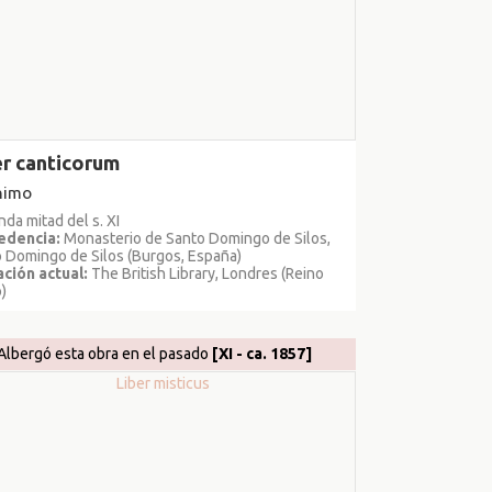
er canticorum
nimo
da mitad del s. XI
edencia:
Monasterio de Santo Domingo de Silos,
 Domingo de Silos (Burgos, España)
ción actual:
The British Library, Londres (Reino
)
Albergó esta obra en el pasado
[XI - ca. 1857]